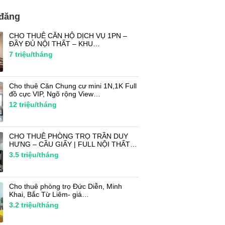
 đăng
CHO THUÊ CĂN HỘ DỊCH VỤ 1PN –
ĐẦY ĐỦ NỘI THẤT – KHU…
7
triệu/tháng
Cho thuê Căn Chung cư mini 1N,1K Full
đồ cực VIP, Ngõ rộng View…
12
triệu/tháng
CHO THUÊ PHÒNG TRỌ TRẦN DUY
HƯNG – CẦU GIẤY | FULL NỘI THẤT…
3.5
triệu/tháng
Cho thuê phòng trọ Đức Diễn, Minh
Khai, Bắc Từ Liêm- giá…
3.2
triệu/tháng