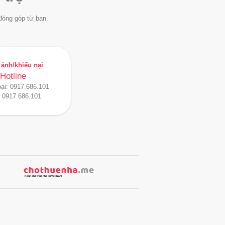
đóng góp từ bạn.
ánh/khiếu nại
Hotline
oại:
0917.686.101
:
0917.686.101