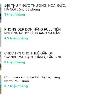
140 THÚ Y, ĐỨC THƯỢNG, HOÀI ĐỨC,
HÀ NỘI trống 03 phòng
3
triệu/tháng
PHÒNG ĐẸP ĐÓN NẮNG FULL TIỆN
NGHI NGAY BỜ KÈ HOÀNG SA GẦN…
4.5
triệu/tháng
CHDV 1PN CHO THUÊ GẦN ĐH
SWINBURNE BẠCH ĐẰNG, TÂN BÌNH
6
triệu/tháng
Cho thuê căn hộ tại Hồ Thị Tư, Tăng
Nhơn Phú Quận…
5.7
triệu/tháng