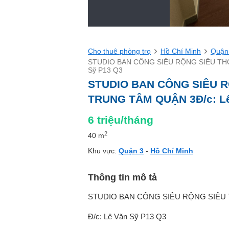
Cho thuê phòng trọ
Hồ Chí Minh
Quận
STUDIO BAN CÔNG SIÊU RỘNG SIÊU TH
Sỹ P13 Q3
STUDIO BAN CÔNG SIÊU 
TRUNG TÂM QUẬN 3Đ/c: Lê
6
triệu/tháng
2
40 m
Khu vực:
Quận 3
-
Hồ Chí Minh
Thông tin mô tả
STUDIO BAN CÔNG SIÊU RỘNG SIÊU
Đ/c: Lê Văn Sỹ P13 Q3