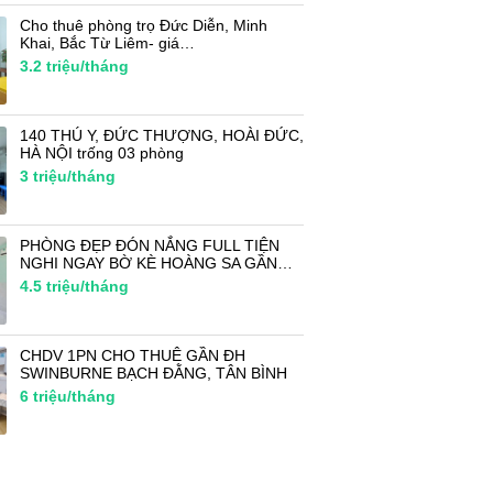
Cho thuê phòng trọ Đức Diễn, Minh
Khai, Bắc Từ Liêm- giá…
3.2
triệu/tháng
140 THÚ Y, ĐỨC THƯỢNG, HOÀI ĐỨC,
HÀ NỘI trống 03 phòng
3
triệu/tháng
PHÒNG ĐẸP ĐÓN NẮNG FULL TIỆN
NGHI NGAY BỜ KÈ HOÀNG SA GẦN…
4.5
triệu/tháng
CHDV 1PN CHO THUÊ GẦN ĐH
SWINBURNE BẠCH ĐẰNG, TÂN BÌNH
6
triệu/tháng