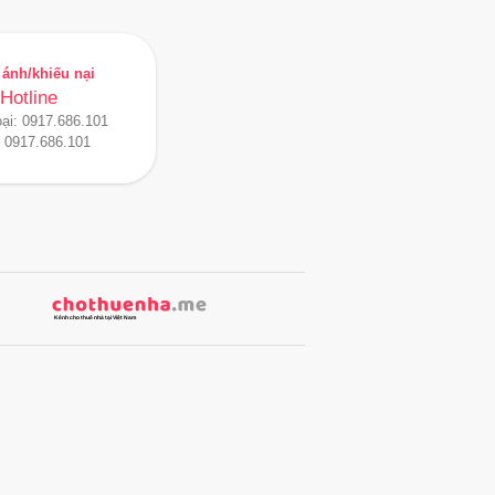
ánh/khiếu nại
Hotline
oại:
0917.686.101
:
0917.686.101