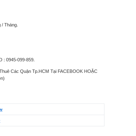
 / Tháng.
: 0945-099-859.
o Thuê Các Quận Tp.HCM Tại FACEBOOK HOẶC
n)
ew
9