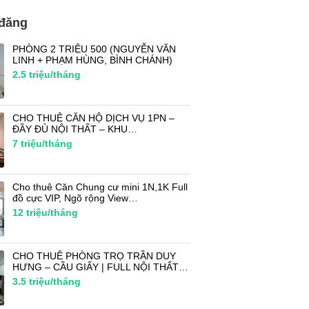
 đăng
PHÒNG 2 TRIỆU 500 (NGUYỄN VĂN
LINH + PHẠM HÙNG, BÌNH CHÁNH)
2.5
triệu/tháng
CHO THUÊ CĂN HỘ DỊCH VỤ 1PN –
ĐẦY ĐỦ NỘI THẤT – KHU…
7
triệu/tháng
Cho thuê Căn Chung cư mini 1N,1K Full
đồ cực VIP, Ngõ rộng View…
12
triệu/tháng
CHO THUÊ PHÒNG TRỌ TRẦN DUY
HƯNG – CẦU GIẤY | FULL NỘI THẤT…
3.5
triệu/tháng