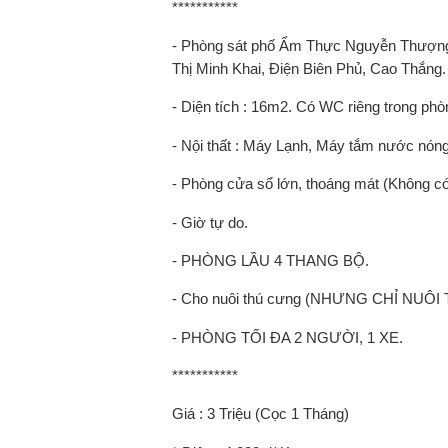
***********
- Phòng sát phố Ẩm Thực Nguyễn Thượng
Thị Minh Khai, Điện Biên Phủ, Cao Thắng.
- Diện tích : 16m2. Có WC riêng trong phò
- Nội thất : Máy Lạnh, Máy tắm nước nóng
- Phòng cửa sổ lớn, thoáng mát (Không c
- Giờ tự do.
- PHÒNG LẦU 4 THANG BỘ.
- Cho nuôi thú cưng (NHƯNG CHỈ NU
- PHÒNG TỐI ĐA 2 NGƯỜI, 1 XE.
***********
Giá : 3 Triệu (Cọc 1 Tháng)