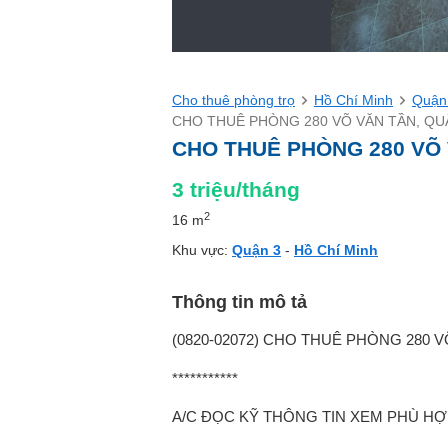
Cho thuê phòng trọ
Hồ Chí Minh
Quận
CHO THUÊ PHÒNG 280 VÕ VĂN TẦN, QUẬN
CHO THUÊ PHÒNG 280 VÕ V
3
triệu/tháng
2
16 m
Khu vực:
Quận 3
-
Hồ Chí Minh
Thông tin mô tả
(0820-02072) CHO THUÊ PHÒNG 280 V
***********
A/C ĐỌC KỸ THÔNG TIN XEM PHÙ HỢ