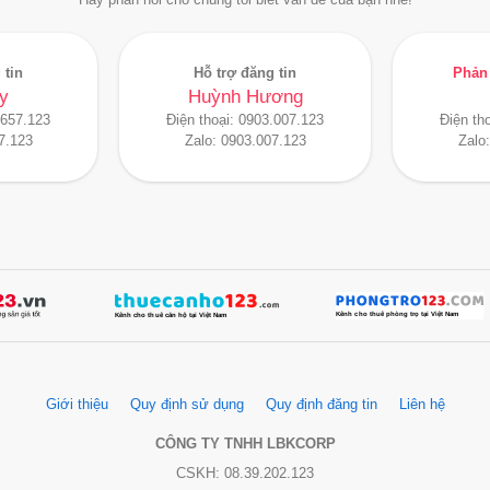
Hãy phản hồi cho chúng tôi biết vấn đề của bạn nhé!
 tin
Hỗ trợ đăng tin
Phản 
y
Huỳnh Hương
.657.123
Điện thoại:
0903.007.123
Điện th
7.123
Zalo:
0903.007.123
Zalo
Giới thiệu
Quy định sử dụng
Quy định đăng tin
Liên hệ
CÔNG TY TNHH LBKCORP
CSKH: 08.39.202.123