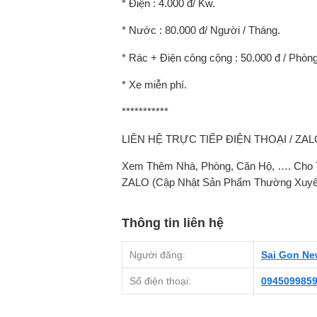
* Điện : 4.000 đ/ Kw.
* Nước : 80.000 đ/ Người / Tháng.
* Rác + Điện công cộng : 50.000 đ / Phòng
* Xe miễn phí.
***********
LIÊN HỆ TRỰC TIẾP ĐIỆN THOẠI / ZALO 
Xem Thêm Nhà, Phòng, Căn Hộ, …. Ch
ZALO (Cập Nhật Sản Phẩm Thường Xuyê
Thông tin liên hệ
Người đăng:
Sai Gon N
Số điện thoại:
094509985