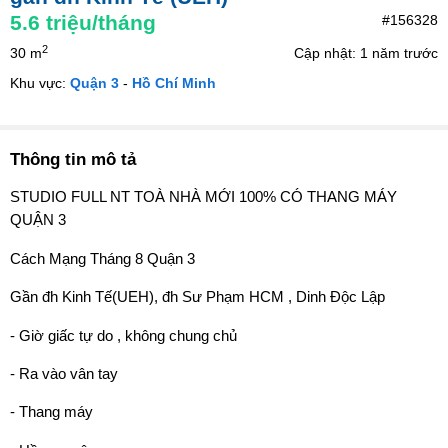
5.6
triệu/tháng
#156328
2
30 m
Cập nhật: 1 năm trước
Khu vực:
Quận 3
-
Hồ Chí Minh
Thông tin mô tả
STUDIO FULL NT TOÀ NHÀ MỚI 100% CÓ THANG MÁY
QUẬN 3
Cách Mạng Tháng 8 Quận 3
Gần đh Kinh Tế(UEH), đh Sư Phạm HCM , Dinh Độc Lập
- Giờ giấc tự do , không chung chủ
- Ra vào vân tay
- Thang máy