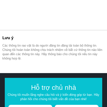
Lưu ý
Các thông tin rao vặt là do người đăng tin đăng tải toàn bộ thông tin.
Chúng tôi hoàn toàn không chịu trách nhiệm về bất cứ thông tin nào liên
quan đến các thông tin này. Hãy thông báo cho chúng tôi nếu tin này
không hợp lệ.
Hỗ trợ chủ nhà
Chúng tôi muốn lắng nghe câu hỏi và ý kiến đóng góp từ bạn. Hãy
phản hồi cho chúng tôi biết vấn đề của bạn nhé!