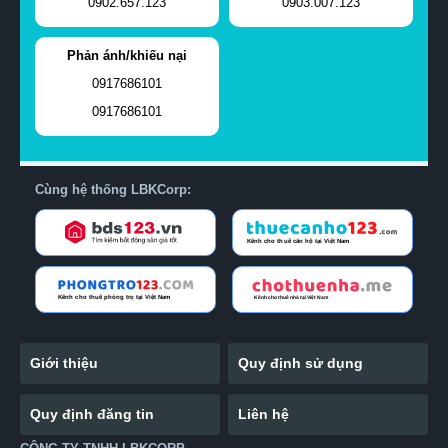
0902.657.123
0903.007.123
Phản ánh/khiếu nại
0917686101
0917686101
Cùng hệ thống LBKCorp:
Giới thiệu
Quy định sử dụng
Quy định đăng tin
Liên hệ