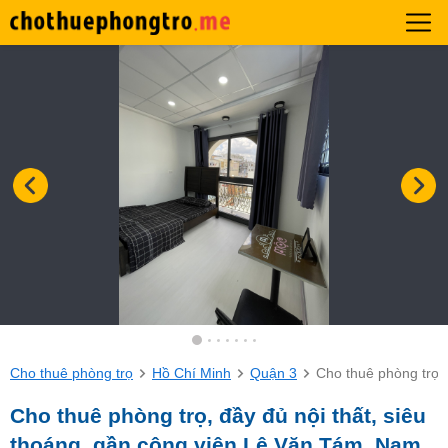
Cho thuê phòng trọ
Hồ Chí Minh
Quận 3
Cho thuê phòng trọ,
Cho thuê phòng trọ, đầy đủ nội thất, siêu
thoáng, gần công viên Lê Văn Tám, Nam