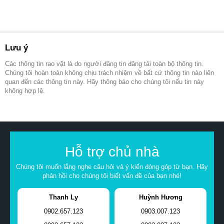
Lưu ý
Các thông tin rao vặt là do người đăng tin đăng tải toàn bộ thông tin.
Chúng tôi hoàn toàn không chịu trách nhiệm về bất cứ thông tin nào liên
quan đến các thông tin này. Hãy thông báo cho chúng tôi nếu tin này
không hợp lệ.
Hỗ trợ chủ nhà
Chúng tôi muốn lắng nghe câu hỏi và ý kiến đóng góp từ bạn. Hãy
phản hồi cho chúng tôi biết vấn đề của bạn nhé!
Thanh Ly
Huỳnh Hương
0902.657.123
0903.007.123