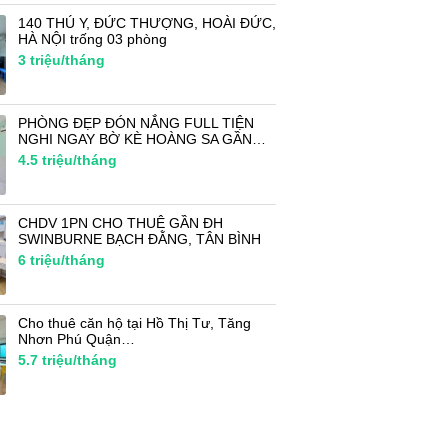
140 THÚ Y, ĐỨC THƯỢNG, HOÀI ĐỨC,
HÀ NỘI trống 03 phòng
3
triệu/tháng
PHÒNG ĐẸP ĐÓN NẮNG FULL TIỆN
NGHI NGAY BỜ KÈ HOÀNG SA GẦN…
4.5
triệu/tháng
CHDV 1PN CHO THUÊ GẦN ĐH
SWINBURNE BẠCH ĐẰNG, TÂN BÌNH
6
triệu/tháng
Cho thuê căn hộ tại Hồ Thị Tư, Tăng
Nhơn Phú Quận…
5.7
triệu/tháng