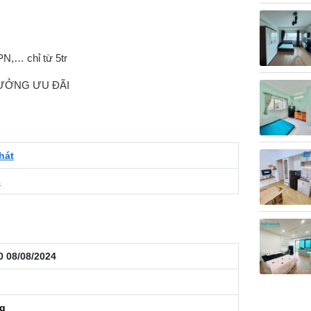
PN,… chỉ từ 5tr
ƯỞNG ƯU ĐÃI
hát
3
0 08/08/2024
ng