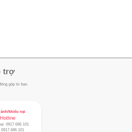
 trợ
đóng góp từ bạn.
ánh/khiếu nại
Hotline
oại:
0917.686.101
:
0917.686.101