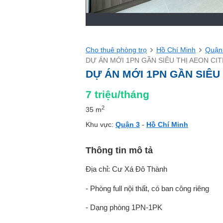
Cho thuê phòng trọ
Hồ Chí Minh
Quận
DỰ ÁN MỚI 1PN GẦN SIÊU THỊ AEON CI
DỰ ÁN MỚI 1PN GẦN SIÊU
7
triệu/tháng
2
35 m
Khu vực:
Quận 3
-
Hồ Chí Minh
Thông tin mô tả
Địa chỉ: Cư Xá Đô Thành
- Phòng full nội thất, có ban công riêng
- Dạng phòng 1PN-1PK