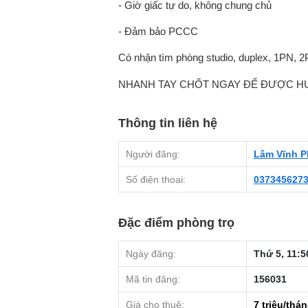
- Giờ giấc tự do, không chung chủ
- Đảm bảo PCCC
Có nhận tìm phòng studio, duplex, 1PN, 2
️NHANH TAY CHỐT NGAY ĐỂ ĐƯỢC H
Thông tin liên hệ
Người đăng:
Lâm Vĩnh P
Số điện thoại:
037345627
Đặc điểm phòng trọ
Ngày đăng:
Thứ 5, 11:5
Mã tin đăng:
156031
Giá cho thuê:
7
triệu/thá