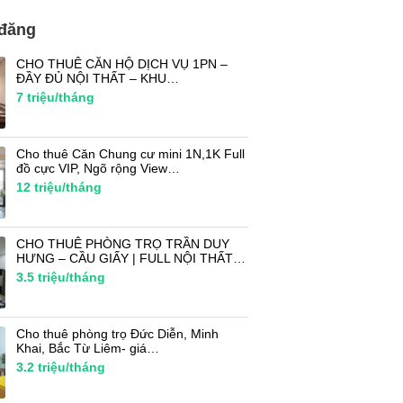
 đăng
CHO THUÊ CĂN HỘ DỊCH VỤ 1PN –
ĐẦY ĐỦ NỘI THẤT – KHU…
7
triệu/tháng
Cho thuê Căn Chung cư mini 1N,1K Full
đồ cực VIP, Ngõ rộng View…
12
triệu/tháng
CHO THUÊ PHÒNG TRỌ TRẦN DUY
HƯNG – CẦU GIẤY | FULL NỘI THẤT…
3.5
triệu/tháng
Cho thuê phòng trọ Đức Diễn, Minh
Khai, Bắc Từ Liêm- giá…
3.2
triệu/tháng