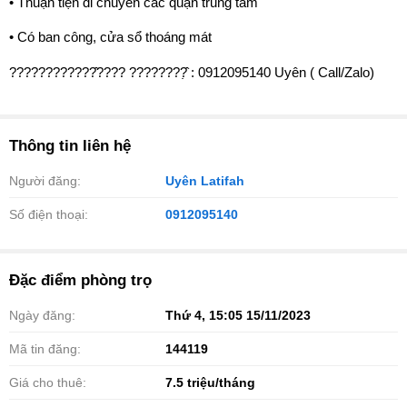
• Thuận tiện di chuyển các quận trung tâm
• Có ban công, cửa sổ thoáng mát
️????????????̂???? ????????̣̂ : 0912095140 Uyên ( Call/Zalo)
Thông tin liên hệ
Người đăng:
Uyên Latifah
Số điện thoại:
0912095140
Đặc điểm phòng trọ
Ngày đăng:
Thứ 4, 15:05 15/11/2023
Mã tin đăng:
144119
Giá cho thuê:
7.5
triệu/tháng