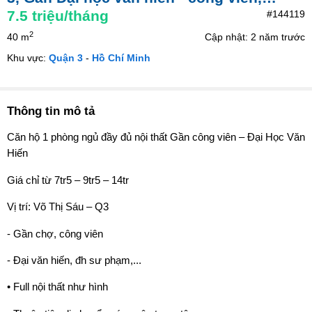
7.5
triệu/tháng
#144119
2
40 m
Cập nhật: 2 năm trước
Khu vực:
Quận 3
-
Hồ Chí Minh
Thông tin mô tả
Căn hộ 1 phòng ngủ đầy đủ nội thất Gần công viên – Đại Học Văn
Hiến
Giá chỉ từ 7tr5 – 9tr5 – 14tr
Vị trí: Võ Thị Sáu – Q3
- Gần chợ, công viên
- Đại văn hiến, đh sư phạm,...
• Full nội thất như hình