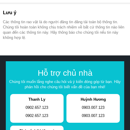
Lưu ý
Các thông tin rao vặt là do người đăng tin đăng tải toàn bộ thông tin.
Chúng tôi hoàn toàn không chịu trách nhiệm về bất cứ thông tin nào liên
quan đến các thông tin này. Hãy thông báo cho chúng tôi nếu tin này
không hợp lệ.
Hỗ trợ chủ nhà
Chúng tôi muốn lắng nghe câu hỏi và ý kiến đóng góp từ bạn. Hãy
phản hồi cho chúng tôi biết vấn đề của bạn nhé!
Thanh Ly
Huỳnh Hương
0902.657.123
0903.007.123
0902.657.123
0903.007.123