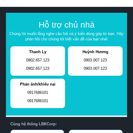
Hỗ trợ chủ nhà
Chúng tôi muốn lắng nghe câu hỏi và ý kiến đóng góp từ bạn. Hãy
phản hồi cho chúng tôi biết vấn đề của bạn nhé!
Thanh Ly
Huỳnh Hương
0902.657.123
0903.007.123
0902.657.123
0903.007.123
Phản ánh/khiếu nại
0917686101
0917686101
Cùng hệ thống LBKCorp: