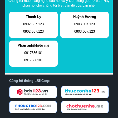
Chúng tôi muốn lắng nghe câu hỏi và ý kiến đóng góp từ bạn. Hãy
phản hồi cho chúng tôi biết vấn đề của bạn nhé!
Thanh Ly
Huỳnh Hương
0902.657.123
0903.007.123
0902.657.123
0903.007.123
Phản ánh/khiếu nại
0917686101
0917686101
Cùng hệ thống LBKCorp: