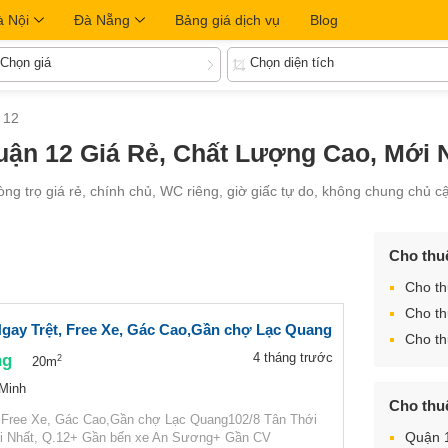
à Nội
Đà Nẵng
Bảng giá dịch vụ
Blog
Chọn giá
Chọn diện tích
 12
ận 12 Giá Rẻ, Chất Lượng Cao, Mới Nh
ng trọ giá rẻ, chính chủ, WC riêng, giờ giấc tự do, không chung chủ c
Cho thu
Cho th
Cho th
gay Trệt, Free Xe, Gác Cao,Gần chợ Lạc Quang
Cho th
ng
4 tháng trước
2
20m
 Minh
Cho thu
, Free Xe, Gác Cao,Gần chợ Lạc Quang102/8 Tân Thới
Quận 
ới Nhất, Q.12+ Gần bến xe An Sương+ Gần CV