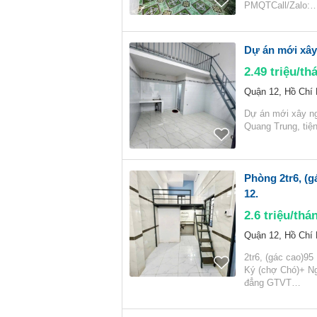
PMQTCall/Zalo:
Dự án mới xây
2.49
triệu/th
Quận 12, Hồ Chí
Dự án mới xây n
Quang Trung, tiệ
Phòng 2tr6, (
12.
2.6
triệu/thá
Quận 12, Hồ Chí
2tr6, (gác cao)9
Ký (chợ Chó)+ N
đẳng GTVT…