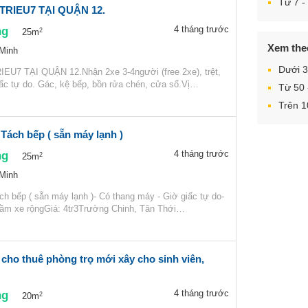
Từ 7 - 
RIEU7 TẠI QUẬN 12.
ng
4 tháng trước
2
25m
Xem theo
 Minh
Dưới 
U7 TẠI QUẬN 12.Nhận 2xe 3-4người (free 2xe), trệt,
 giấc tự do. Gác, kệ bếp, bồn rửa chén, cửa sổ.Vị…
Từ 50
Trên 
Tách bếp ( sẵn máy lạnh )
ng
4 tháng trước
2
25m
 Minh
h bếp ( sẵn máy lạnh )- Có thang máy - Giờ giấc tự do-
hầm xe rộngGiá: 4tr3Trường Chinh, Tân Thới…
cho thuê phòng trọ mới xây cho sinh viên,
ng
4 tháng trước
2
20m