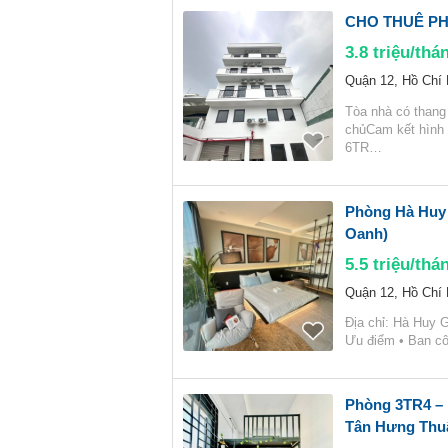
CHO THUÊ PH
3.8
triệu/thá
Quận 12, Hồ Chí
Tòa nhà có thang
chủCam kết hìn
6TR…
Phòng Hà Huy 
Oanh)
5.5
triệu/thá
Quận 12, Hồ Chí
Địa chỉ: Hà Huy 
Ưu điểm • Ban cô
Phòng 3TR4 –
Tân Hưng Thuậ