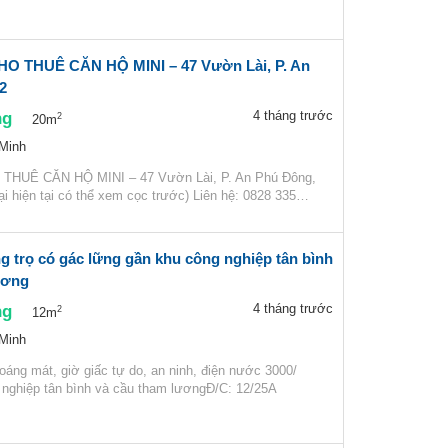
O THUÊ CĂN HỘ MINI – 47 Vườn Lài, P. An
2
ng
4 tháng trước
2
20m
 Minh
THUÊ CĂN HỘ MINI – 47 Vườn Lài, P. An Phú Đông,
lại hiện tại có thể xem cọc trước) Liên hệ: 0828 335…
g trọ có gác lững gần khu công nghiệp tân bình
ương
ng
4 tháng trước
2
12m
 Minh
oáng mát, giờ giấc tự do, an ninh, điện nước 3000/
nghiệp tân bình và cầu tham lươngĐ/C: 12/25A