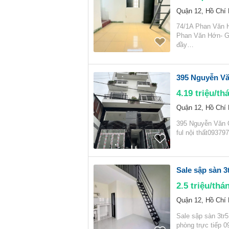
Quận 12, Hồ Chí
74/1A Phan Văn H
Phan Văn Hớn- G
đầy…
395 Nguyễn Vă
4.19
triệu/th
Quận 12, Hồ Chí
395 Nguyễn Văn 
ful nội thất09379
Sale sập sàn 3
2.5
triệu/thá
Quận 12, Hồ Chí
Sale sập sàn 3tr
phòng trực tiếp 