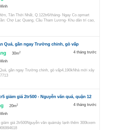
 Minh
ớn, Tân Thới Nhất, Q.122tr6/tháng- Ngay Co.opmart
ần: Chợ Lạc Quang, Cầu Tham Lương- Khu dân trí cao,
n Quá, gần ngay Trường chinh, gò vấp
áng
4 tháng trước
2
30m
 Minh
Quá, gần ngay Trường chinh, gò vấp4,190kNhà mới xây
77713
tr5 giảm giá 2tr500 - Nguyễn văn quá, quận 12
ng
4 tháng trước
2
20m
 Minh
5 giảm giá 2tr500Nguyễn văn quámáy lạnh thêm 300kxem
0906994618