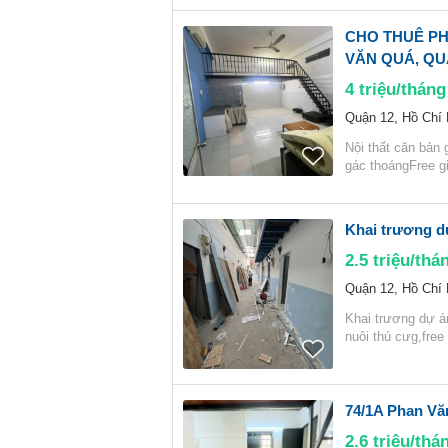
CHO THUÊ PH
VĂN QUÁ, QUẬ
4
triệu/tháng
Quận 12, Hồ Chí
Nội thất căn bản 
gác thoángFree g
Khai trương d
2.5
triệu/thá
Quận 12, Hồ Chí
Khai trương dự 
nuôi thú cưg,free
74/1A Phan Vă
2.6
triệu/thá