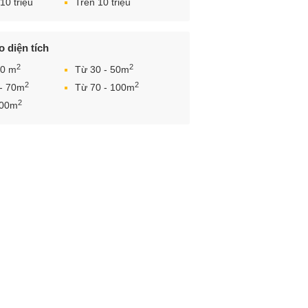
10 triệu
Trên 10 triệu
 diện tích
2
2
30 m
Từ 30 - 50m
2
2
 - 70m
Từ 70 - 100m
2
100m