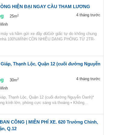
ÒNG HIỆN ĐẠI NGAY CẦU THAM LƯƠNG
ng
4 tháng trước
2
25m
 Minh
 máy và hầm gửi xe đầy đủGiờ giấc tự do không chung
h nhà 100%MÌNH CÒN NHIỀU DẠNG PHÒNG TỪ 2TR-
Giáp, Thạnh Lộc, Quận 12 (cuối đường Nguyễn
ng
4 tháng trước
2
30m
 Minh
Giáp, Thạnh Lộc, Quận 12 (cuối đường Nguyễn Oanh)*
ng kính lớn, phòng cực sáng và thoáng • Không…
 BAN CÔNG | MIỄN PHÍ XE. 620 Trường Chinh,
n, Q.12