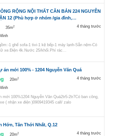
ÒNG RỘNG NỘI THẤT CĂN BẢN 224 NGUYỄN
N 12 (Phù hợp ở nhóm /gia đình,…
4 tháng trước
2
35m
 Minh
gồm:-1 ghế sofa-1 tivi-1 kệ bếp-1 máy lạnh-Sẵn nệm-Có
iữ xe.Điện 4k.Nước 25/khối.Phí rác…
ự án mới 100% - 1204 Nguyễn Văn Quá
ng
4 tháng trước
2
20m
 Minh
án mới 100%1204 Nguyễn Văn Quá2tr5-2tr7Có ban công,
 xe ( nhận xe điện )0909419345 call/ zalo
n Hớn, Tân Thới Nhất, Q.12
ng
4 tháng trước
2
20m