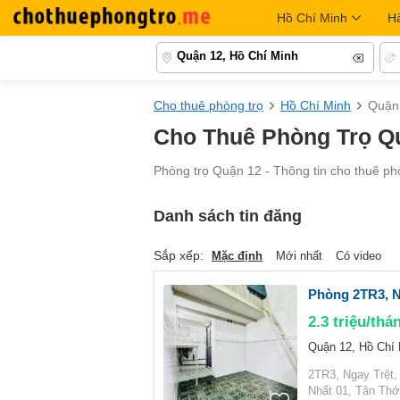
Hồ Chí Minh
H
Quận 12, Hồ Chí Minh
Cho thuê phòng trọ
Hồ Chí Minh
Quận
Cho Thuê Phòng Trọ Qu
Phòng trọ Quận 12 - Thông tin cho thuê phò
Danh sách tin đăng
Sắp xếp:
Mặc định
Mới nhất
Có video
Phòng 2TR3, N
2.3
triệu/thá
Quận 12, Hồ Chí
2TR3, Ngay Trệt
Nhất 01, Tân Th