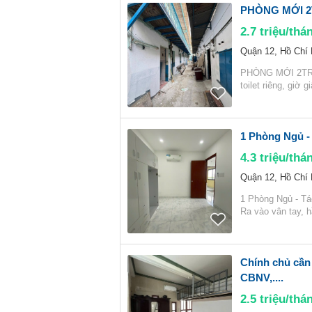
PHÒNG MỚI 2T
2.7
triệu/thá
Quận 12, Hồ Chí
PHÒNG MỚI 2TRIE
toilet riêng, giờ
1 Phòng Ngủ - 
4.3
triệu/thá
Quận 12, Hồ Chí
1 Phòng Ngủ - Tác
Ra vào vân tay, 
Chính chủ cần 
CBNV,....
2.5
triệu/thá