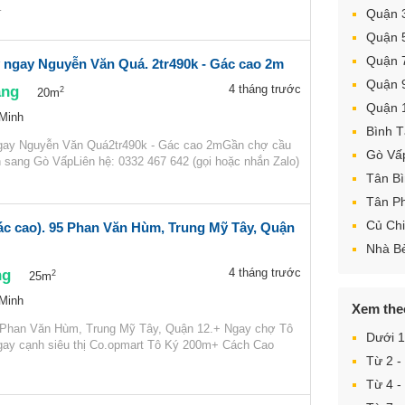
…
Quận 
Quận 
Quận 
 ngay Nguyễn Văn Quá. 2tr490k - Gác cao 2m
Quận 
áng
4 tháng trước
2
20m
Quận 
 Minh
Bình 
gay Nguyễn Văn Quá2tr490k - Gác cao 2mGần chợ cầu
Gò Vấ
n sang Gò VấpLiên hệ: 0332 467 642 (gọi hoặc nhắn Zalo)
Tân B
Tân P
Củ Chi
gác cao). 95 Phan Văn Hùm, Trung Mỹ Tây, Quận
Nhà B
ng
4 tháng trước
2
25m
 Minh
Xem the
5 Phan Văn Hùm, Trung Mỹ Tây, Quận 12.+ Ngay chợ Tô
Dưới 1
gay cạnh siêu thị Co.opmart Tô Ký 200m+ Cách Cao
Từ 2 - 
Từ 4 - 