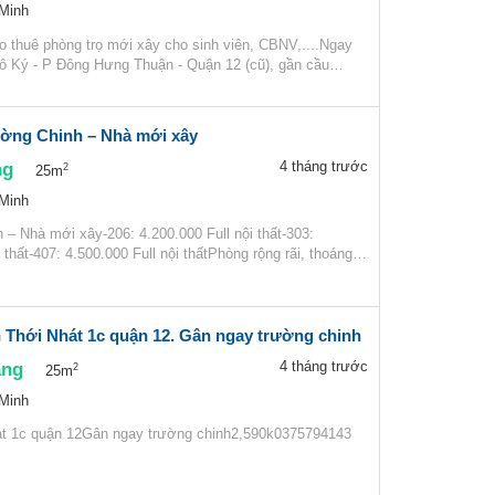
 Minh
o thuê phòng trọ mới xây cho sinh viên, CBNV,....Ngay
ô Ký - P Đông Hưng Thuận - Quận 12 (cũ), gần cầu…
ờng Chinh – Nhà mới xây
ng
4 tháng trước
2
25m
 Minh
– Nhà mới xây-206: 4.200.000 Full nội thất-303:
i thất-407: 4.500.000 Full nội thấtPhòng rộng rãi, thoáng…
 Thới Nhát 1c quận 12. Gân ngay trường chinh
áng
4 tháng trước
2
25m
 Minh
át 1c quận 12Gân ngay trường chinh2,590k0375794143