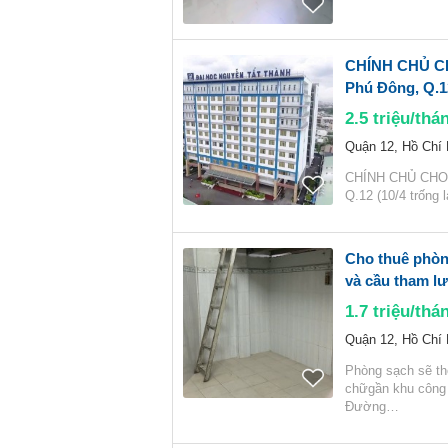
CHÍNH CHỦ CH
Phú Đông, Q.1
2.5
triệu/thá
Quận 12, Hồ Chí
CHÍNH CHỦ CHO 
Q.12 (10/4 trống 
Cho thuê phòn
và cầu tham l
1.7
triệu/thá
Quận 12, Hồ Chí
Phòng sạch sẽ th
chữgần khu công 
Đường…