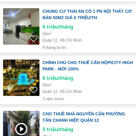
CHUNG CƯ THÁI AN CÓ 1 PN NỘI THẤT CƠ
BẢN 50M2 GIÁ 6 TRIỆU/TH
6
triệu/tháng
2
50m
Quận 12, Hồ Chí Minh
8 tháng trước
CHÍNH CHỦ CHO THUÊ CĂN HỘPICITY HIGH
PARK - MỚI 100%
6
triệu/tháng
2
50m
Quận 12, Hồ Chí Minh
3 năm trước
CHO THUÊ NHÀ NGUYÊN CĂN PHƯỜNG
TÂN CHANH HIỆP, QUẬN 12
5
triệu/tháng
2