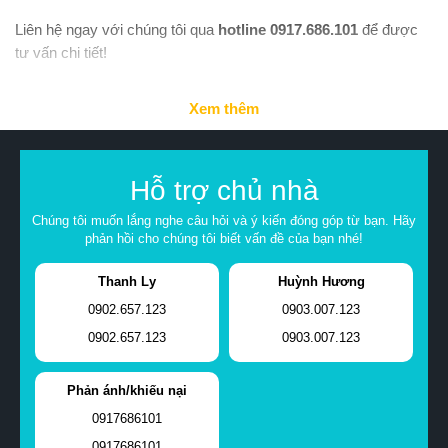
Liên hệ ngay với chúng tôi qua
hotline 0917.686.101
để được
tư vấn chi tiết!
Xem thêm
Hỗ trợ chủ nhà
Chúng tôi muốn lắng nghe câu hỏi và ý kiến đóng góp từ bạn. Hãy
phản hồi cho chúng tôi biết vấn đề của bạn nhé!
Thanh Ly
Huỳnh Hương
0902.657.123
0903.007.123
0902.657.123
0903.007.123
Phản ánh/khiếu nại
0917686101
0917686101