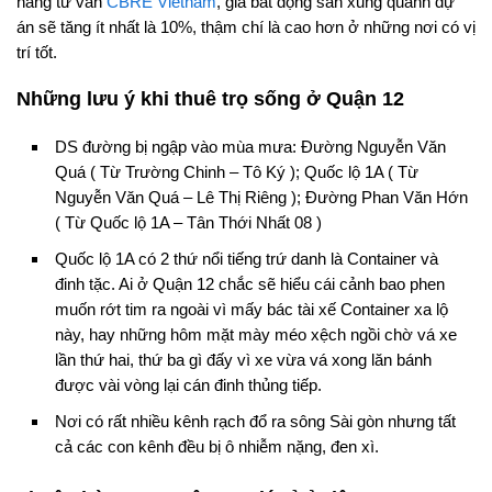
hãng tư vấn
CBRE Vietnam
, giá bất động sản xung quanh dự
án sẽ tăng ít nhất là 10%, thậm chí là cao hơn ở những nơi có vị
trí tốt.
Những lưu ý khi thuê trọ sống ở Quận 12
DS đường bị ngập vào mùa mưa: Đường Nguyễn Văn
Quá ( Từ Trường Chinh – Tô Ký ); Quốc lộ 1A ( Từ
Nguyễn Văn Quá – Lê Thị Riêng ); Đường Phan Văn Hớn
( Từ Quốc lộ 1A – Tân Thới Nhất 08 )
Quốc lộ 1A có 2 thứ nổi tiếng trứ danh là Container và
đinh tặc. Ai ở Quận 12 chắc sẽ hiểu cái cảnh bao phen
muốn rớt tim ra ngoài vì mấy bác tài xế Container xa lộ
này, hay những hôm mặt mày méo xệch ngồi chờ vá xe
lần thứ hai, thứ ba gì đấy vì xe vừa vá xong lăn bánh
được vài vòng lại cán đinh thủng tiếp.
Nơi có rất nhiều kênh rạch đổ ra sông Sài gòn nhưng tất
cả các con kênh đều bị ô nhiễm nặng, đen xì.