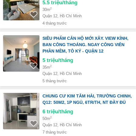
5.5
triệu/tháng
2
30m
Quận 12, Hồ Chí Minh
4 tháng trước
SIÊU PHẨM CĂN HỘ MỚI XÂY. VIEW KÍNH,
BAN CÔNG THOÁNG. NGAY CÔNG VIÊN
PHẦN MỀM, TÔ KÝ - QUẬN 12
5
triệu/tháng
2
35m
Quận 12, Hồ Chí Minh
5 tháng trước
CHUNG CƯ KIM TÂM HẢI, TRƯỜNG CHINH,
Q12: 50M2, 1P NGỦ, 6TR/TH, NT ĐẦY ĐỦ
6
triệu/tháng
2
50m
Quận 12, Hồ Chí Minh
7 tháng trước