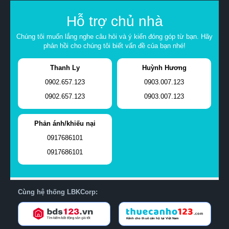
Hỗ trợ chủ nhà
Chúng tôi muốn lắng nghe câu hỏi và ý kiến đóng góp từ bạn. Hãy
phản hồi cho chúng tôi biết vấn đề của bạn nhé!
Thanh Ly
Huỳnh Hương
0902.657.123
0903.007.123
0902.657.123
0903.007.123
Phản ánh/khiếu nại
0917686101
0917686101
Cùng hệ thống LBKCorp: