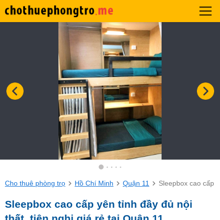
Cho thuê phòng trọ
Hồ Chí Minh
Quận 11
Sleepbox cao cấp yê
Sleepbox cao cấp yên tỉnh đầy đủ nội
thất, tiện nghi giá rẻ tại Quận 11