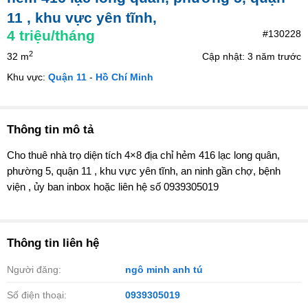
11 , khu vực yên tĩnh,
4
triệu/tháng
#130228
2
32 m
Cập nhật: 3 năm trước
Khu vực:
Quận 11
-
Hồ Chí Minh
Thông tin mô tả
Cho thuê nhà trọ diện tích 4×8 địa chỉ hẻm 416 lạc long quân,
phường 5, quận 11 , khu vực yên tĩnh, an ninh gần chợ, bệnh
viện , ủy ban inbox hoặc liên hệ số 0939305019
Thông tin liên hệ
Người đăng:
ngô minh anh tú
Số điện thoại:
0939305019