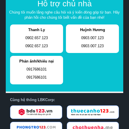
Hỗ trợ chủ nhà
Chúng tôi muốn lắng nghe câu hỏi và ý kiến đóng góp từ bạn. Hãy
phản hồi cho chúng tôi biết vấn đề của bạn nhé!
Thanh Ly
Huỳnh Hương
0902.657.123
0903.007.123
0902.657.123
0903.007.123
Phản ánh/khiếu nại
0917686101
0917686101
Cùng hệ thống LBKCorp: