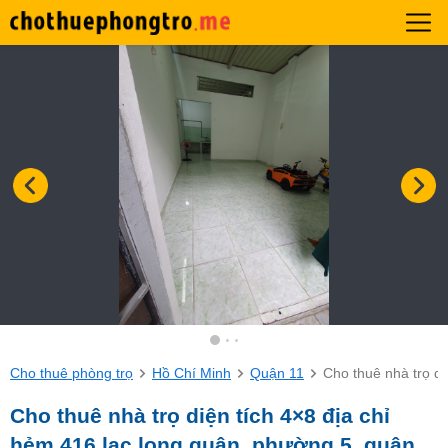
Cho thuê phòng trọ
Hồ Chí Minh
Quận 11
Cho thuê nhà trọ di
Cho thuê nhà trọ diện tích 4×8 địa chỉ
hẻm 416 lạc long quân, phường 5, quận