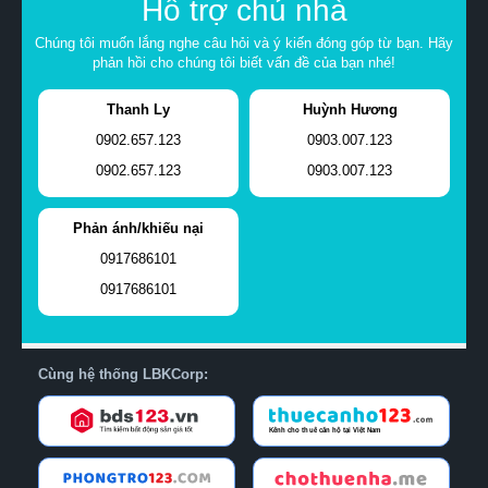
Hỗ trợ chủ nhà
Chúng tôi muốn lắng nghe câu hỏi và ý kiến đóng góp từ bạn. Hãy
phản hồi cho chúng tôi biết vấn đề của bạn nhé!
Thanh Ly
Huỳnh Hương
0902.657.123
0903.007.123
0902.657.123
0903.007.123
Phản ánh/khiếu nại
0917686101
0917686101
Cùng hệ thống LBKCorp: