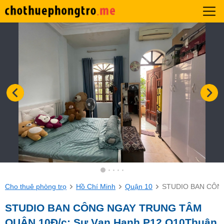
Cho thuê phòng trọ
Hồ Chí Minh
Quận 10
STUDIO BAN CÔNG 
STUDIO BAN CÔNG NGAY TRUNG TÂM
QUẬN 10Đ/c: Sư Vạn Hạnh P12 Q10Thuận