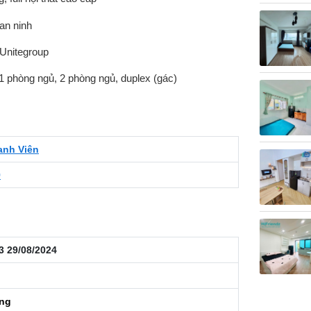
 an ninh
 Unitegroup
 1 phòng ngủ, 2 phòng ngủ, duplex (gác)
anh Viên
9
3 29/08/2024
áng