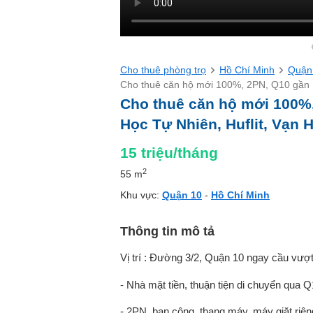
Cho thuê phòng trọ
Hồ Chí Minh
Quận
Cho thuê căn hộ mới 100%, 2PN, Q10 gần 
Cho thuê căn hộ mới 100%
Học Tự Nhiên, Huflit, Vạn 
15
triệu/tháng
2
55 m
Khu vực:
Quận 10
-
Hồ Chí Minh
Thông tin mô tả
Vị trí : Đường 3/2, Quận 10 ngay cầu vượt
- Nhà mặt tiền, thuận tiện di chuyển qua 
- 2PN, ban công, thang máy, máy giặt riêng,