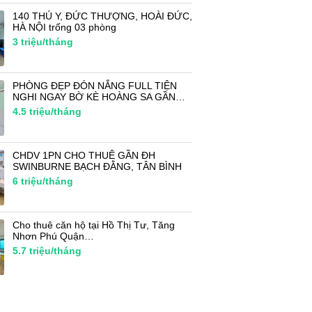
140 THÚ Y, ĐỨC THƯỢNG, HOÀI ĐỨC,
HÀ NỘI trống 03 phòng
3
triệu/tháng
PHÒNG ĐẸP ĐÓN NẮNG FULL TIỆN
NGHI NGAY BỜ KÈ HOÀNG SA GẦN…
4.5
triệu/tháng
CHDV 1PN CHO THUÊ GẦN ĐH
SWINBURNE BẠCH ĐẰNG, TÂN BÌNH
6
triệu/tháng
Cho thuê căn hộ tại Hồ Thị Tư, Tăng
Nhơn Phú Quận…
5.7
triệu/tháng