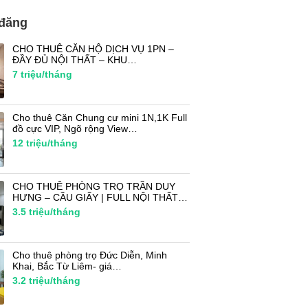
 đăng
CHO THUÊ CĂN HỘ DỊCH VỤ 1PN –
ĐẦY ĐỦ NỘI THẤT – KHU…
7
triệu/tháng
Cho thuê Căn Chung cư mini 1N,1K Full
đồ cực VIP, Ngõ rộng View…
12
triệu/tháng
CHO THUÊ PHÒNG TRỌ TRẦN DUY
HƯNG – CẦU GIẤY | FULL NỘI THẤT…
3.5
triệu/tháng
Cho thuê phòng trọ Đức Diễn, Minh
Khai, Bắc Từ Liêm- giá…
3.2
triệu/tháng