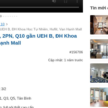
Tin mới
 10
UEH B, ĐH Khoa Học Tự Nhiên, Huflit, Vạn Hạnh Mall
, 2PN, Q10 gần UEH B, ĐH Khoa
Hạnh Mall
#156706
Cập nhật: 1 năm trước
 3/2
Q1, Q3, Q5, Tân Bình
 full nội thất cao cấp