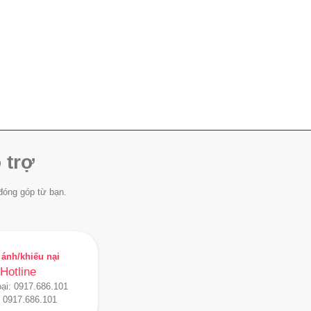
 trợ
đóng góp từ bạn.
ánh/khiếu nại
Hotline
oại:
0917.686.101
:
0917.686.101