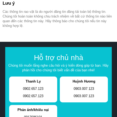
Lưu ý
Các thông tin rao vặt là do người đăng tin đăng tải toàn bộ thông tin.
Chúng tôi hoàn toàn không chịu trách nhiệm về bất cứ thông tin nào liên
quan đến các thông tin này. Hãy thông báo cho chúng tôi nếu tin này
không hợp lệ.
Hỗ trợ chủ nhà
Chúng tôi muốn lắng nghe câu hỏi và ý kiến đóng góp từ bạn. Hãy
phản hồi cho chúng tôi biết vấn đề của bạn nhé!
Thanh Ly
Huỳnh Hương
0902.657.123
0903.007.123
0902.657.123
0903.007.123
Phản ánh/khiếu nại