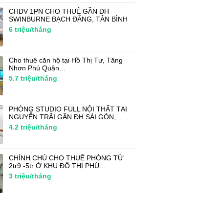
CHDV 1PN CHO THUÊ GẦN ĐH
SWINBURNE BẠCH ĐẰNG, TÂN BÌNH
6
triệu/tháng
Cho thuê căn hộ tại Hồ Thị Tư, Tăng
Nhơn Phú Quận…
5.7
triệu/tháng
PHÒNG STUDIO FULL NỘI THẤT TẠI
NGUYỄN TRÃI GẦN ĐH SÀI GÒN,…
4.2
triệu/tháng
CHÍNH CHỦ CHO THUÊ PHÒNG TỪ
2tr9 -5tr Ở KHU ĐÔ THỊ PHÚ…
3
triệu/tháng