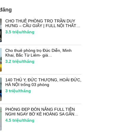
 đăng
CHO THUÊ PHÒNG TRỌ TRẦN DUY
HƯNG – CẦU GIẤY | FULL NỘI THẤT…
3.5
triệu/tháng
Cho thuê phòng trọ Đức Diễn, Minh
Khai, Bắc Từ Liêm- giá…
3.2
triệu/tháng
140 THÚ Y, ĐỨC THƯỢNG, HOÀI ĐỨC,
HÀ NỘI trống 03 phòng
3
triệu/tháng
PHÒNG ĐẸP ĐÓN NẮNG FULL TIỆN
NGHI NGAY BỜ KÈ HOÀNG SA GẦN…
4.5
triệu/tháng