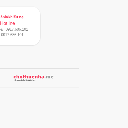
ánh/khiếu nại
Hotline
oại:
0917.686.101
:
0917.686.101