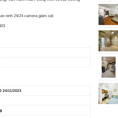
 an ninh 24/24 camera giám sát
803
3
0 24/11/2023
ng