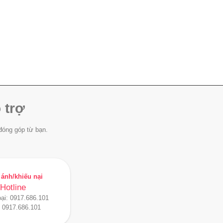
 trợ
đóng góp từ bạn.
ánh/khiếu nại
Hotline
oại:
0917.686.101
:
0917.686.101