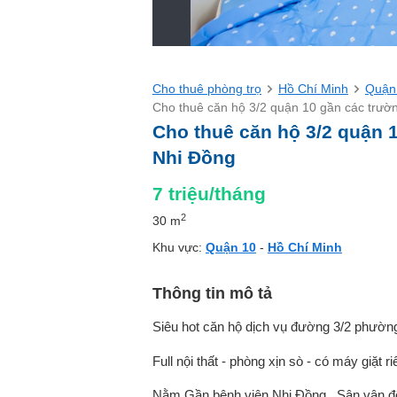
Cho thuê phòng trọ
Hồ Chí Minh
Quận
Cho thuê căn hộ 3/2 quận 10 gần các trườ
Cho thuê căn hộ 3/2 quận 
Nhi Đồng
7
triệu/tháng
2
30 m
Khu vực:
Quận 10
-
Hồ Chí Minh
Thông tin mô tả
Siêu hot căn hộ dịch vụ đường 3/2 phườn
Full nội thất - phòng xịn sò - có máy giặt r
Nằm Gần bệnh viện Nhi Đồng , Sân vận độ