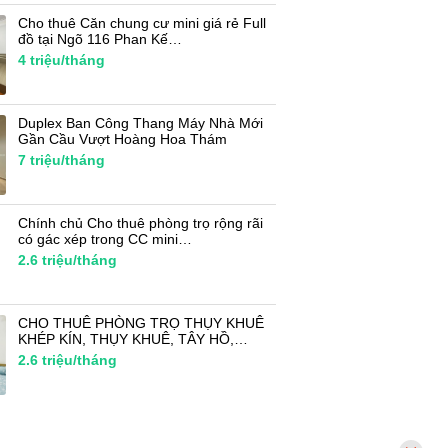
Cho thuê Căn chung cư mini giá rẻ Full
đồ tại Ngõ 116 Phan Kế…
4
triệu/tháng
Duplex Ban Công Thang Máy Nhà Mới
Gần Cầu Vượt Hoàng Hoa Thám
7
triệu/tháng
Chính chủ Cho thuê phòng trọ rộng rãi
có gác xép trong CC mini…
2.6
triệu/tháng
CHO THUÊ PHÒNG TRỌ THỤY KHUÊ
KHÉP KÍN, THỤY KHUÊ, TÂY HỒ,…
2.6
triệu/tháng