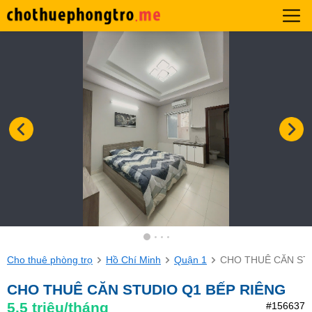
Cho thuê phòng trọ
Hồ Chí Minh
Quận 1
CHO THUÊ CĂN ST
CHO THUÊ CĂN STUDIO Q1 BẾP RIÊNG
5.5
triệu/tháng
#156637