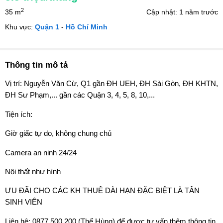
2
35 m
Cập nhật: 1 năm trước
Khu vực:
Quận 1
-
Hồ Chí Minh
Thông tin mô tả
Vị trí: Nguyễn Văn Cừ, Q1 gần ĐH UEH, ĐH Sài Gòn, ĐH KHTN,
ĐH Sư Phạm,... gần các Quận 3, 4, 5, 8, 10,...
Tiện ích:
Giờ giấc tự do, không chung chủ
Camera an ninh 24/24
Nội thất như hình
ƯU ĐÃI CHO CÁC KH THUÊ DÀI HẠN ĐẶC BIỆT LÀ TÂN
SINH VIÊN
Liên hệ: 0877.500.200 (Thế Hùng) để được tư vấn thêm thông tin