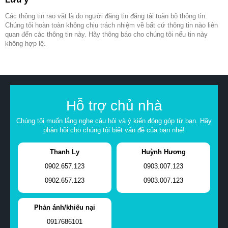
Các thông tin rao vặt là do người đăng tin đăng tải toàn bộ thông tin.
Chúng tôi hoàn toàn không chịu trách nhiệm về bất cứ thông tin nào liên
quan đến các thông tin này. Hãy thông báo cho chúng tôi nếu tin này
không hợp lệ.
Hỗ trợ chủ nhà
Chúng tôi muốn lắng nghe câu hỏi và ý kiến đóng góp từ bạn. Hãy
phản hồi cho chúng tôi biết vấn đề của bạn nhé!
Thanh Ly
Huỳnh Hương
0902.657.123
0903.007.123
0902.657.123
0903.007.123
Phản ánh/khiếu nại
0917686101