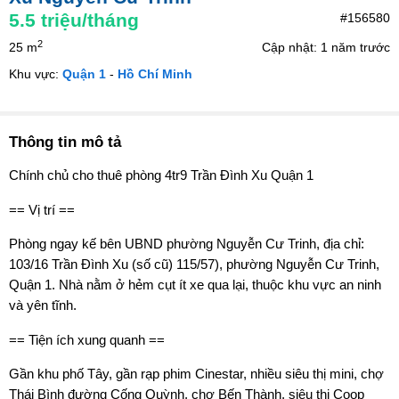
5.5
triệu/tháng
#156580
2
25 m
Cập nhật: 1 năm trước
Khu vực:
Quận 1
-
Hồ Chí Minh
Thông tin mô tả
Chính chủ cho thuê phòng 4tr9 Trần Đình Xu Quận 1
== Vị trí ==
Phòng ngay kế bên UBND phường Nguyễn Cư Trinh, địa chỉ:
103/16 Trần Đình Xu (số cũ) 115/57), phường Nguyễn Cư Trinh,
Quận 1. Nhà nằm ở hẻm cụt ít xe qua lại, thuộc khu vực an ninh
và yên tĩnh.
== Tiện ích xung quanh ==
Gần khu phố Tây, gần rạp phim Cinestar, nhiều siêu thị mini, chợ
Thái Bình đường Cống Quỳnh, chợ Bến Thành, siêu thị Coop