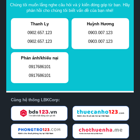
Chúng tôi muốn lắng nghe câu hỏi và ý kiến đóng góp từ bạn. Hãy
phản hồi cho chúng tôi biết vấn đề của bạn nhé!
Thanh Ly
Huỳnh Hương
0902.657.123
0903.007.123
0902.657.123
0903.007.123
Phản ánh/khiếu nại
0917686101
0917686101
Cùng hệ thống LBKCorp: