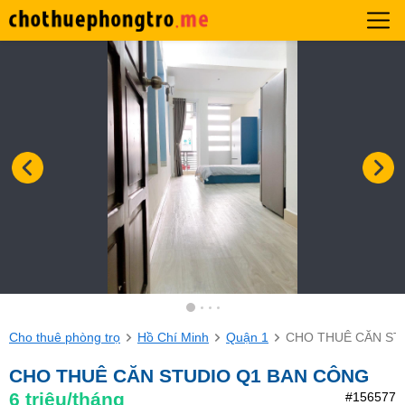
Cho thuê phòng trọ
Hồ Chí Minh
Quận 1
CHO THUÊ CĂN ST
CHO THUÊ CĂN STUDIO Q1 BAN CÔNG
6
triệu/tháng
#156577