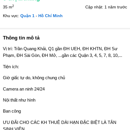
2
35 m
Cập nhật: 1 năm trước
Khu vực:
Quận 1
-
Hồ Chí Minh
Thông tin mô tả
Vị trí: Trần Quang Khải, Q1 gần ĐH UEH, ĐH KHTN, ĐH Sư
Phạm, ĐH Sài Gòn, ĐH Mở, ...gần các Quận 3, 4, 5, 7, 8, 10,...
Tiện ích:
Giờ giấc tự do, không chung chủ
Camera an ninh 24/24
Nội thất như hình
Ban công
ƯU ĐÃI CHO CÁC KH THUÊ DÀI HẠN ĐẶC BIỆT LÀ TÂN
SINH VIÊN