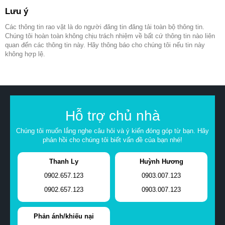
Lưu ý
Các thông tin rao vặt là do người đăng tin đăng tải toàn bộ thông tin.
Chúng tôi hoàn toàn không chịu trách nhiệm về bất cứ thông tin nào liên
quan đến các thông tin này. Hãy thông báo cho chúng tôi nếu tin này
không hợp lệ.
Hỗ trợ chủ nhà
Chúng tôi muốn lắng nghe câu hỏi và ý kiến đóng góp từ bạn. Hãy
phản hồi cho chúng tôi biết vấn đề của bạn nhé!
Thanh Ly
Huỳnh Hương
0902.657.123
0903.007.123
0902.657.123
0903.007.123
Phản ánh/khiếu nại