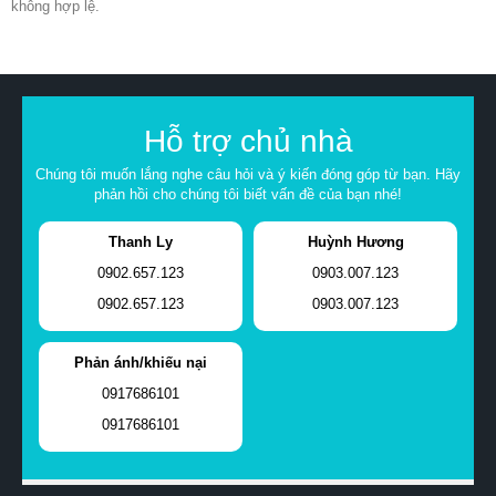
không hợp lệ.
Hỗ trợ chủ nhà
Chúng tôi muốn lắng nghe câu hỏi và ý kiến đóng góp từ bạn. Hãy
phản hồi cho chúng tôi biết vấn đề của bạn nhé!
Thanh Ly
Huỳnh Hương
0902.657.123
0903.007.123
0902.657.123
0903.007.123
Phản ánh/khiếu nại
0917686101
0917686101