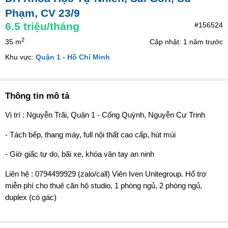
Phạm, CV 23/9
6.5
triệu/tháng
#156524
2
35 m
Cập nhật: 1 năm trước
Khu vực:
Quận 1
-
Hồ Chí Minh
Thông tin mô tả
Vị trí : Nguyễn Trãi, Quận 1 - Cống Quỳnh, Nguyễn Cư Trinh
- Tách bếp, thang máy, full nội thất cao cấp, hút mùi
- Giờ giấc tự do, bãi xe, khóa vân tay an ninh
Liên hệ : 0794499929 (zalo/call) Viên Iven Unitegroup. Hổ trợ
miễn phí cho thuê căn hộ studio, 1 phòng ngủ, 2 phòng ngủ,
duplex (có gác)