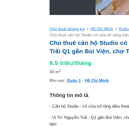
Cho thuê phòng trọ
Hồ Chí Minh
Quận
Cho thuê căn hộ Studio có cửa sổ rộng siê
Cho thuê căn hộ Studio có
Trãi Q1 gần Bùi Viện, chợ 
6.5
triệu/tháng
2
30 m
Khu vực:
Quận 1
-
Hồ Chí Minh
Thông tin mô tả
- Căn hộ Studio - có cửa sổ rộng diêu thoán
- Vị Trí: Nguyễn Trãi - Q1 gần Bùi Viện, c
tâm