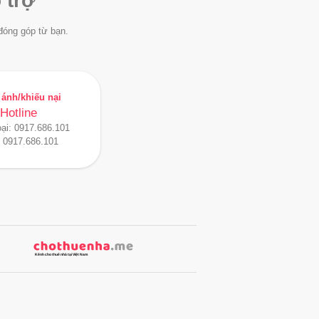
 trợ
đóng góp từ bạn.
ánh/khiếu nại
Hotline
oại:
0917.686.101
:
0917.686.101