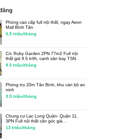
 đăng
Phòng cao cấp full nội thất, ngay Aeon
Mall Bình Tân
5.5
triệu/tháng
C/c Ruby Garden 2PN 77m2 Full nội
thất giá 9.5 tr/th, cạnh sân bay TSN.
9.5
triệu/tháng
Phòng trọ 20m Tân Bình, khu cán bộ an
ninh
3.5
triệu/tháng
Chung cư Lạc Long Quân- Quận 11,
3PN Full nội thất căn góc giá…
13
triệu/tháng