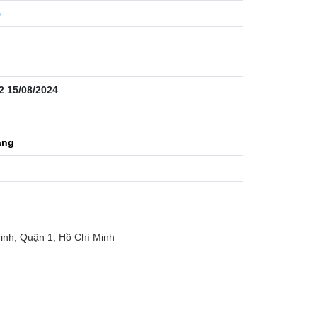
5
2 15/08/2024
áng
nh, Quận 1, Hồ Chí Minh