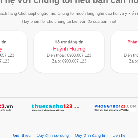
n hệ với chúng tôi nếu bạn cần hỗ
ách hàng Chothuephongtro.me. Chúng tôi muốn lắng nghe câu hỏi và ý kiến 
Hãy phản hồi cho chúng tôi biết vấn đề của bạn nhé!
 tin
Hỗ trợ đăng tin
Phản 
y
Huỳnh Hương
.657.123
Điện thoại:
0903.007.123
Điện th
7.123
Zalo:
0903.007.123
Zalo
Giới thiệu
Quy định sử dụng
Quy định đăng tin
Liên hệ