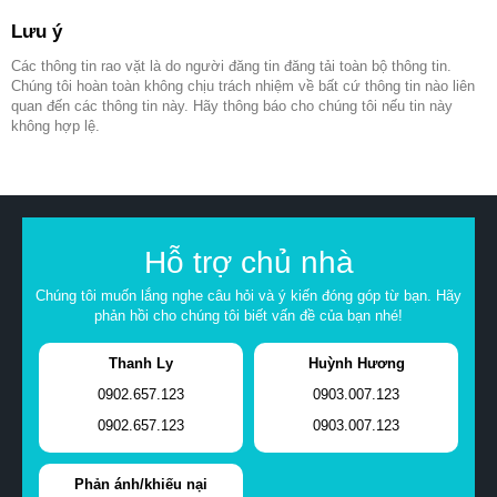
Lưu ý
Các thông tin rao vặt là do người đăng tin đăng tải toàn bộ thông tin.
Chúng tôi hoàn toàn không chịu trách nhiệm về bất cứ thông tin nào liên
quan đến các thông tin này. Hãy thông báo cho chúng tôi nếu tin này
không hợp lệ.
Hỗ trợ chủ nhà
Chúng tôi muốn lắng nghe câu hỏi và ý kiến đóng góp từ bạn. Hãy
phản hồi cho chúng tôi biết vấn đề của bạn nhé!
Thanh Ly
Huỳnh Hương
0902.657.123
0903.007.123
0902.657.123
0903.007.123
Phản ánh/khiếu nại