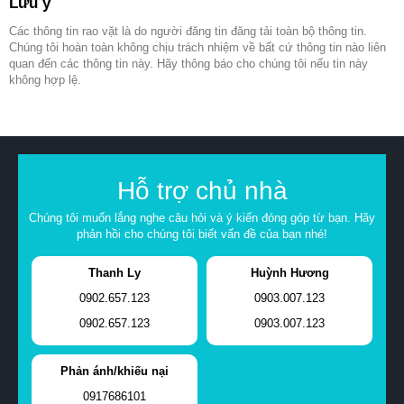
Lưu ý
Các thông tin rao vặt là do người đăng tin đăng tải toàn bộ thông tin.
Chúng tôi hoàn toàn không chịu trách nhiệm về bất cứ thông tin nào liên
quan đến các thông tin này. Hãy thông báo cho chúng tôi nếu tin này
không hợp lệ.
Hỗ trợ chủ nhà
Chúng tôi muốn lắng nghe câu hỏi và ý kiến đóng góp từ bạn. Hãy
phản hồi cho chúng tôi biết vấn đề của bạn nhé!
Thanh Ly
Huỳnh Hương
0902.657.123
0903.007.123
0902.657.123
0903.007.123
Phản ánh/khiếu nại
0917686101