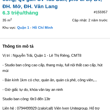
ĐH. Mở, ĐH. Văn Lang
6.3
triệu/tháng
#155957
2
35 m
Cập nhật: 2 năm trước
Khu vực:
Quận 1
-
Hồ Chí Minh
Thông tin mô tả
Vị trí : Nguyễn Trãi, Quận 1 - Lê Thị Riêng, CMT8
- Studio ban công cao cấp, thang máy, full nội thất cao cấp, hút
mùi
- Bán kính 1km có chợ, quán ăn, quán cà phê, công viên,...
- Giờ giấc tự do, khóa vân tay an ninh
Studio ban công: 6tr3 đến 13tr
Liên hệ : 0794499929 (zalo/call) Viên Iven Unitegroup. Hổ trợ