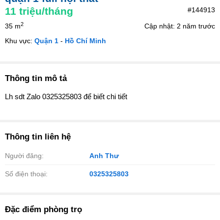
11
triệu/tháng
#144913
2
35 m
Cập nhật: 2 năm trước
Khu vực:
Quận 1
-
Hồ Chí Minh
Thông tin mô tả
Lh sdt Zalo 0325325803 để biết chi tiết
Thông tin liên hệ
Người đăng:
Anh Thư
Số điện thoại:
0325325803
Đặc điểm phòng trọ