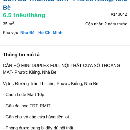
Bè
6.5
triệu/tháng
#143042
2
35 m
Cập nhật: 2 năm trước
Khu vực:
Nhà Bè
-
Hồ Chí Minh
Thông tin mô tả
CĂN HỘ MINI DUPLEX FULL NỘI THẤT CỬA SỔ THOÁNG
MÁT- Phước Kiểng, Nhà Bè
Vị trí : Đường Trần Thị Liền, Phước Kiểng, Nhà Bè
- Cách Lotte Mart 10p
- Gần đại học TĐT, RMIT
- Gần chợ và các cửa hàng tiện lợi
- Phòng được trang bị đầy đủ nội thất