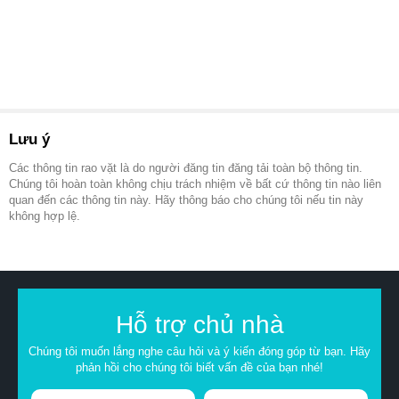
Lưu ý
Các thông tin rao vặt là do người đăng tin đăng tải toàn bộ thông tin.
Chúng tôi hoàn toàn không chịu trách nhiệm về bất cứ thông tin nào liên
quan đến các thông tin này. Hãy thông báo cho chúng tôi nếu tin này
không hợp lệ.
Hỗ trợ chủ nhà
Chúng tôi muốn lắng nghe câu hỏi và ý kiến đóng góp từ bạn. Hãy
phản hồi cho chúng tôi biết vấn đề của bạn nhé!