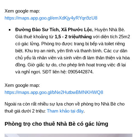
Xem google map:
https://maps.app.goo.gl/emXdKjy4yRYqn9zU8
Đường Đào Sư Tích, Xã Phước Lộc
, Huyện Nhà Bè.
Giá thuê khoảng từ
1,5 - 2 triệu/tháng
với diện tích 25m2
có gác lửng. Phòng trọ được trang bị bếp và toilet riêng
biệt. Khu trọ an ninh, yên tĩnh và thanh bình. Các cư dân
chủ yếu là nhân viên và sinh viên đi làm thân thiện và hòa
đồng. Giờ giấc tự do, cho phép linh hoạt trong việc đi lại
và nghỉ ngơi. SĐT liên hệ: 0905442874.
Xem google map:
https://maps.app.goo.gl/bNe2HutbwBMNKHWQ8
Ngoài ra còn rất nhiều sự lựa chọn về phòng trọ Nhà Bè cho
thuê giá dưới 2 triệu:
Tham khảo tại đây
.
Phòng trọ cho thuê Nhà Bè có gác lửng