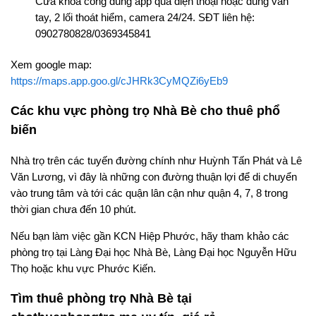
Cửa khóa cổng dùng app qua điện thoại hoặc dùng vân
tay, 2 lối thoát hiểm, camera 24/24. SĐT liên hệ:
0902780828/0369345841
Xem google map:
https://maps.app.goo.gl/cJHRk3CyMQZi6yEb9
Các khu vực phòng trọ Nhà Bè cho thuê phổ
biến
Nhà trọ trên các tuyến đường chính như Huỳnh Tấn Phát và Lê
Văn Lương, vì đây là những con đường thuận lợi để di chuyển
vào trung tâm và tới các quận lân cận như quận 4, 7, 8 trong
thời gian chưa đến 10 phút.
Nếu bạn làm việc gần KCN Hiệp Phước, hãy tham khảo các
phòng trọ tại Làng Đại học Nhà Bè, Làng Đại học Nguyễn Hữu
Thọ hoặc khu vực Phước Kiến.
Tìm thuê phòng trọ Nhà Bè tại