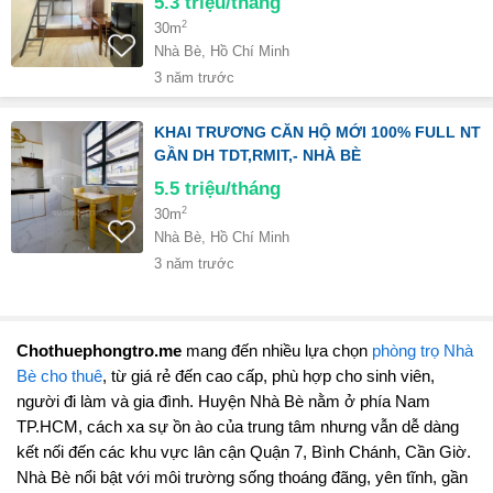
5.3
triệu/tháng
2
30m
Nhà Bè, Hồ Chí Minh
3 năm trước
KHAI TRƯƠNG CĂN HỘ MỚI 100% FULL NT
GẦN DH TDT,RMIT,- NHÀ BÈ
5.5
triệu/tháng
2
30m
Nhà Bè, Hồ Chí Minh
3 năm trước
Chothuephongtro.me
mang đến nhiều lựa chọn
phòng trọ Nhà
Bè cho thuê
, từ giá rẻ đến cao cấp, phù hợp cho sinh viên,
người đi làm và gia đình. Huyện Nhà Bè nằm ở phía Nam
TP.HCM, cách xa sự ồn ào của trung tâm nhưng vẫn dễ dàng
kết nối đến các khu vực lân cận Quận 7, Bình Chánh, Cần Giờ.
Nhà Bè nổi bật với môi trường sống thoáng đãng, yên tĩnh, gần