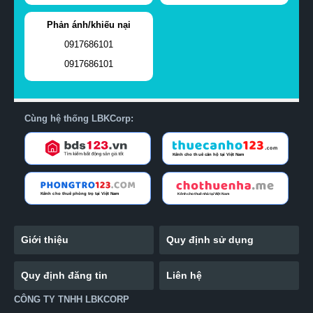
Phản ánh/khiếu nại
0917686101
0917686101
Cùng hệ thống LBKCorp:
Giới thiệu
Quy định sử dụng
Quy định đăng tin
Liên hệ
CÔNG TY TNHH LBKCORP