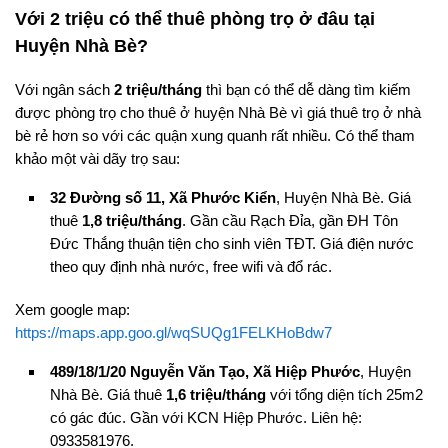
Với 2 triệu có thể thuê phòng trọ ở đâu tại
Huyện Nhà Bè?
Với ngân sách
2 triệu/tháng
thì bạn có thể dễ dàng tìm kiếm
được phòng trọ cho thuê ở huyện Nhà Bè vì giá thuê trọ ở nhà
bè rẻ hơn so với các quận xung quanh rất nhiều. Có thể tham
khảo một vài dãy trọ sau:
32 Đường số 11, Xã Phước Kiển
, Huyện Nhà Bè. Giá
thuê
1,8 triệu/tháng
. Gần cầu Rạch Đỉa, gần ĐH Tôn
Đức Thắng thuận tiện cho sinh viên TĐT. Giá điện nước
theo quy định nhà nước, free wifi và đổ rác.
Xem google map:
https://maps.app.goo.gl/wqSUQg1FELKHoBdw7
489/18/1/20 Nguyễn Văn Tạo, Xã Hiệp Phước
, Huyện
Nhà Bè. Giá thuê
1,6 triệu/tháng
với tổng diện tích 25m2
có gác đúc. Gần với KCN Hiệp Phước. Liên hệ:
0933581976.