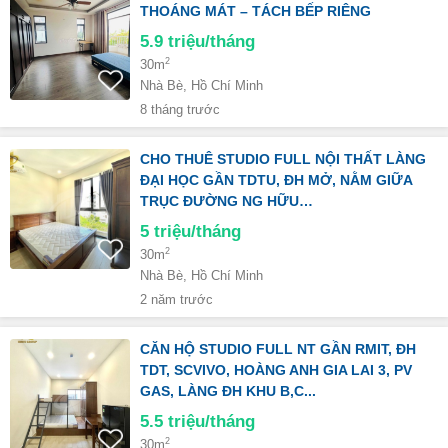
THOÁNG MÁT – TÁCH BẾP RIÊNG
5.9
triệu/tháng
2
30m
Nhà Bè, Hồ Chí Minh
8 tháng trước
CHO THUÊ STUDIO FULL NỘI THẤT LÀNG
ĐẠI HỌC GẦN TDTU, ĐH MỞ, NẰM GIỮA
TRỤC ĐƯỜNG NG HỮU…
5
triệu/tháng
2
30m
Nhà Bè, Hồ Chí Minh
2 năm trước
CĂN HỘ STUDIO FULL NT GẦN RMIT, ĐH
TDT, SCVIVO, HOÀNG ANH GIA LAI 3, PV
GAS, LÀNG ĐH KHU B,C...
5.5
triệu/tháng
2
30m