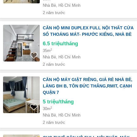
Nhà Bè, Hồ Chí Minh
2 năm trước
CĂN HỘ MINI DUPLEX FULL NỘI THẤT CỬA
SỔ THOÁNG MÁT- PHƯỚC KIỂNG, NHÀ BÈ
6.5
triệu/tháng
2
35m
Nhà Bè, Hồ Chí Minh
2 năm trước
CĂN HỘ MÁY GIẶT RIÊNG, GIÁ RẺ NHÀ BÈ,
LÀNG ĐH B, TÔN ĐỨC THẮNG,RMIT, CẠNH
QUẬN 7
5
triệu/tháng
2
30m
Nhà Bè, Hồ Chí Minh
2 năm trước