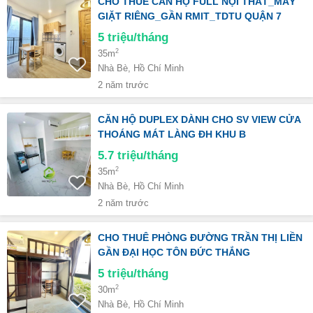
CHO THUÊ CĂN HỘ FULL NỘI THẤT_MÁY
GIẶT RIÊNG_GẦN RMIT_TDTU QUẬN 7
5
triệu/tháng
2
35m
Nhà Bè, Hồ Chí Minh
2 năm trước
CĂN HỘ DUPLEX DÀNH CHO SV VIEW CỬA
THOÁNG MÁT LÀNG ĐH KHU B
5.7
triệu/tháng
2
35m
Nhà Bè, Hồ Chí Minh
2 năm trước
CHO THUÊ PHÒNG ĐƯỜNG TRẦN THỊ LIỀN
GẦN ĐẠI HỌC TÔN ĐỨC THẮNG
5
triệu/tháng
2
30m
Nhà Bè, Hồ Chí Minh