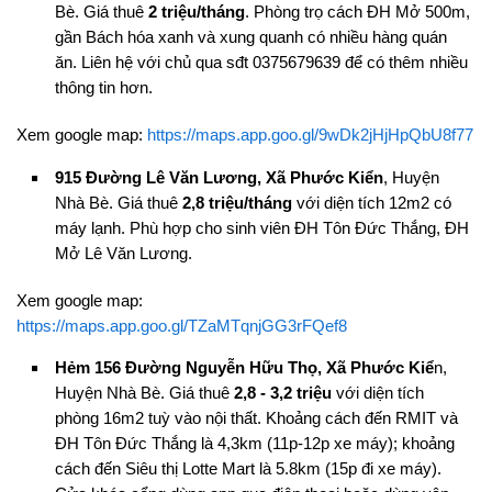
Bè. Giá thuê
2 triệu/tháng
. Phòng trọ cách ĐH Mở 500m,
gần Bách hóa xanh và xung quanh có nhiều hàng quán
ăn. Liên hệ với chủ qua sđt 0375679639 để có thêm nhiều
thông tin hơn.
Xem google map:
https://maps.app.goo.gl/9wDk2jHjHpQbU8f77
915 Đường Lê Văn Lương, Xã Phước Kiển
, Huyện
Nhà Bè. Giá thuê
2,8 triệu/tháng
với diện tích 12m2 có
máy lạnh. Phù hợp cho sinh viên ĐH Tôn Đức Thắng, ĐH
Mở Lê Văn Lương.
Xem google map:
https://maps.app.goo.gl/TZaMTqnjGG3rFQef8
Hẻm 156 Đường Nguyễn Hữu Thọ, Xã Phước Kiể
n,
Huyện Nhà Bè. Giá thuê
2,8 - 3,2 triệu
với diện tích
phòng 16m2 tuỳ vào nội thất. Khoảng cách đến RMIT và
ĐH Tôn Đức Thắng là 4,3km (11p-12p xe máy); khoảng
cách đến Siêu thị Lotte Mart là 5.8km (15p đi xe máy).