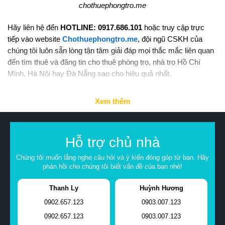
chothuephongtro.me
Hãy liên hệ đến
HOTLINE: 0917.686.101
hoặc truy cập trực
tiếp vào website
Chothuephongtro.me
, đội ngũ CSKH của
chúng tôi luôn sẵn lòng tận tâm giải đáp mọi thắc mắc liên quan
đến tìm thuê và đăng tin cho thuê phòng trọ, nhà trọ Hồ Chí
Minh, Hà Nội hay Đà Nẵng sao cho hiệu quả nhất.
Xem thêm
Hỗ trợ chủ nhà
Chúng tôi muốn lắng nghe câu hỏi và ý kiến đóng góp từ bạn. Hãy
phản hồi cho chúng tôi biết vấn đề của bạn nhé!
Thanh Ly
Huỳnh Hương
0902.657.123
0903.007.123
0902.657.123
0903.007.123