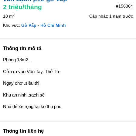
2
triệu/tháng
#156364
2
18 m
Cập nhật: 1 năm trước
Khu vực:
Gò Vấp
-
Hồ Chí Minh
Thông tin mô tả
Phòng 18m2 .
Cửa ra vào Vân Tay. Thẻ Từ
Ngay chợ .siêu thị
Khu an ninh .sạch sẽ
Nhà để xe rộng rãi ko thu phí.
Thông tin liên hệ