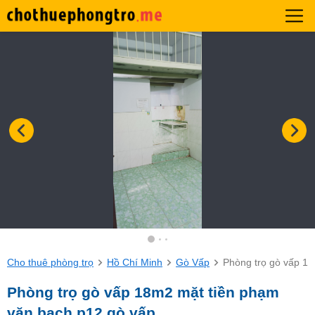
Cho thuê phòng trọ
Hồ Chí Minh
Gò Vấp
Phòng trọ gò vấp 1
Phòng trọ gò vấp 18m2 mặt tiền phạm
văn bạch p12 gò vấp