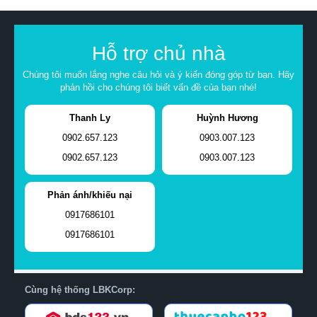
Hỗ trợ chủ nhà
Chúng tôi muốn lắng nghe câu hỏi và ý kiến đóng góp từ bạn. Hãy
phản hồi cho chúng tôi biết vấn đề của bạn nhé!
Thanh Ly
Huỳnh Hương
0902.657.123
0903.007.123
0902.657.123
0903.007.123
Phản ánh/khiếu nại
0917686101
0917686101
Cùng hệ thống LBKCorp: