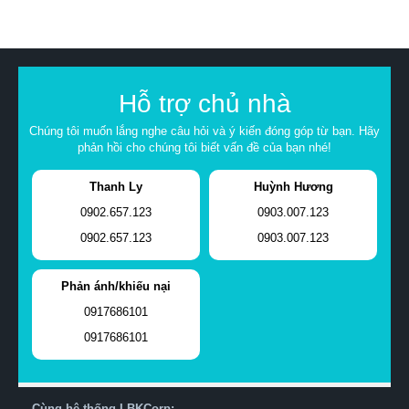
Hỗ trợ chủ nhà
Chúng tôi muốn lắng nghe câu hỏi và ý kiến đóng góp từ bạn. Hãy
phản hồi cho chúng tôi biết vấn đề của bạn nhé!
Thanh Ly
Huỳnh Hương
0902.657.123
0903.007.123
0902.657.123
0903.007.123
Phản ánh/khiếu nại
0917686101
0917686101
Cùng hệ thống LBKCorp: