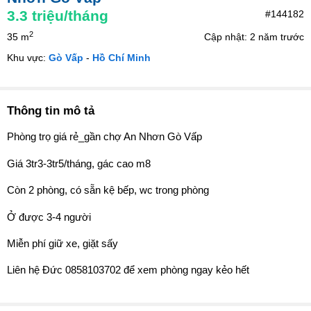
3.3
triệu/tháng
#144182
2
35 m
Cập nhật: 2 năm trước
Khu vực:
Gò Vấp
-
Hồ Chí Minh
Thông tin mô tả
Phòng trọ giá rẻ_gần chợ An Nhơn Gò Vấp
Giá 3tr3-3tr5/tháng, gác cao m8
Còn 2 phòng, có sẵn kệ bếp, wc trong phòng
Ở được 3-4 người
Miễn phí giữ xe, giặt sấy
Liên hệ Đức 0858103702 để xem phòng ngay kẻo hết