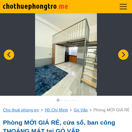
Cho thuê phòng trọ
Hồ Chí Minh
Gò Vấp
Phòng MỚI GIÁ RẺ,
Phòng MỚI GIÁ RẺ, cửa sổ, ban công
THOÁNG MÁT tại GÒ VẤP