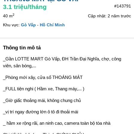
3.1
triệu/tháng
#143791
2
40 m
Cập nhật: 2 năm trước
Khu vực:
Gò Vấp
-
Hồ Chí Minh
Thông tin mô tả
_Gần LOTTE MART Gò Vấp, ĐH Trần Đại Nghĩa, chợ, công
viên, sân bóng,...
_Phòng mới xây, cửa số THOÁNG MÁT
_FULL tiện nghi ( Hầm xe, Thang máy,... )
_Giờ giấc thoảng mái, không chung chủ
_vị trí ngay đường lớn ô tô đi thoải mái
_ hầm xe rộng rãi, an ninh cao, camera toàn bộ tòa nhà