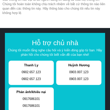
Chúng tôi hoàn toàn không chịu trách nhiệm về bất cứ thông tin nào liên
quan đến các thông tin này. Hãy thông báo cho chúng tôi nếu tin này
không hợp lệ.
Hỗ trợ chủ nhà
Chúng tôi muốn lắng nghe câu hỏi và ý kiến đóng góp từ bạn. Hãy
phản hồi cho chúng tôi biết vấn đề của bạn nhé!
Thanh Ly
Huỳnh Hương
0902.657.123
0903.007.123
0902.657.123
0903.007.123
Phản ánh/khiếu nại
0917686101
0917686101