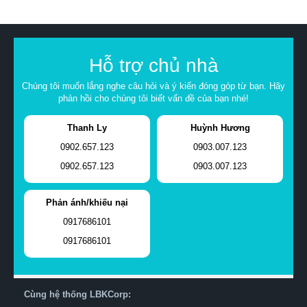
Hỗ trợ chủ nhà
Chúng tôi muốn lắng nghe câu hỏi và ý kiến đóng góp từ bạn. Hãy
phản hồi cho chúng tôi biết vấn đề của bạn nhé!
Thanh Ly
Huỳnh Hương
0902.657.123
0903.007.123
0902.657.123
0903.007.123
Phản ánh/khiếu nại
0917686101
0917686101
Cùng hệ thống LBKCorp: