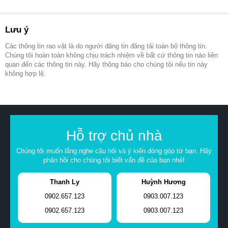
Lưu ý
Các thông tin rao vặt là do người đăng tin đăng tải toàn bộ thông tin.
Chúng tôi hoàn toàn không chịu trách nhiệm về bất cứ thông tin nào liên
quan đến các thông tin này. Hãy thông báo cho chúng tôi nếu tin này
không hợp lệ.
Hỗ trợ chủ nhà
Chúng tôi muốn lắng nghe câu hỏi và ý kiến đóng góp từ bạn. Hãy
phản hồi cho chúng tôi biết vấn đề của bạn nhé!
Thanh Ly
Huỳnh Hương
0902.657.123
0903.007.123
0902.657.123
0903.007.123