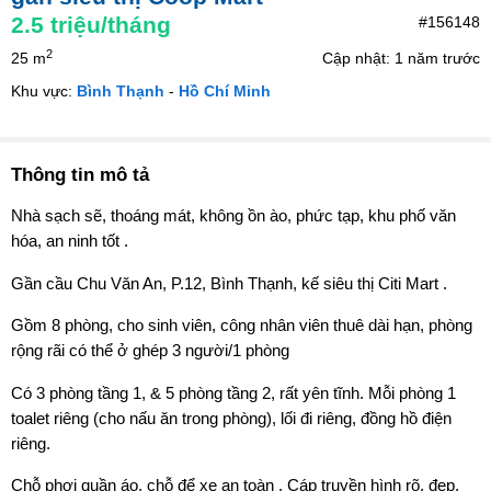
2.5
triệu/tháng
#156148
2
25 m
Cập nhật: 1 năm trước
Khu vực:
Bình Thạnh
-
Hồ Chí Minh
Thông tin mô tả
Nhà sạch sẽ, thoáng mát, không ồn ào, phức tạp, khu phố văn
hóa, an ninh tốt .
Gần cầu Chu Văn An, P.12, Bình Thạnh, kế siêu thị Citi Mart .
Gồm 8 phòng, cho sinh viên, công nhân viên thuê dài hạn, phòng
rộng rãi có thể ở ghép 3 người/1 phòng
Có 3 phòng tầng 1, & 5 phòng tầng 2, rất yên tĩnh. Mỗi phòng 1
toalet riêng (cho nấu ăn trong phòng), lối đi riêng, đồng hồ điện
riêng.
Chỗ phơi quần áo, chỗ để xe an toàn . Cáp truyền hình rõ, đẹp,