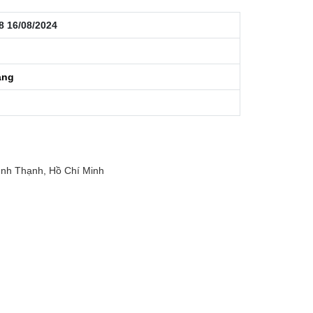
8 16/08/2024
áng
nh Thạnh, Hồ Chí Minh