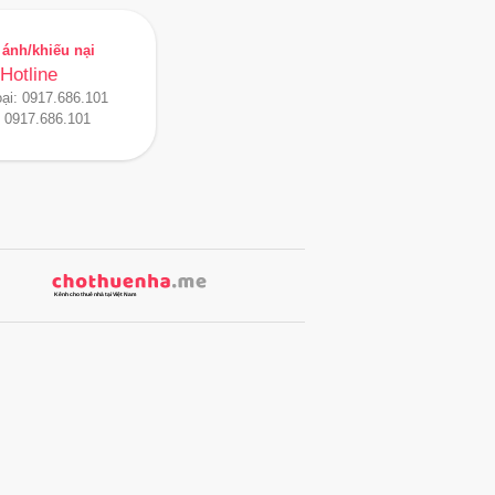
ánh/khiếu nại
Hotline
oại:
0917.686.101
:
0917.686.101