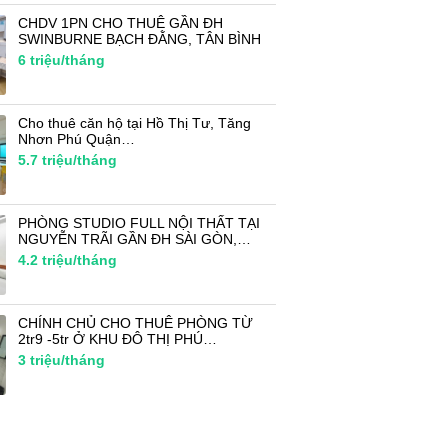
CHDV 1PN CHO THUÊ GẦN ĐH
SWINBURNE BẠCH ĐẰNG, TÂN BÌNH
6
triệu/tháng
Cho thuê căn hộ tại Hồ Thị Tư, Tăng
Nhơn Phú Quận…
5.7
triệu/tháng
PHÒNG STUDIO FULL NỘI THẤT TẠI
NGUYỄN TRÃI GẦN ĐH SÀI GÒN,…
4.2
triệu/tháng
CHÍNH CHỦ CHO THUÊ PHÒNG TỪ
2tr9 -5tr Ở KHU ĐÔ THỊ PHÚ…
3
triệu/tháng