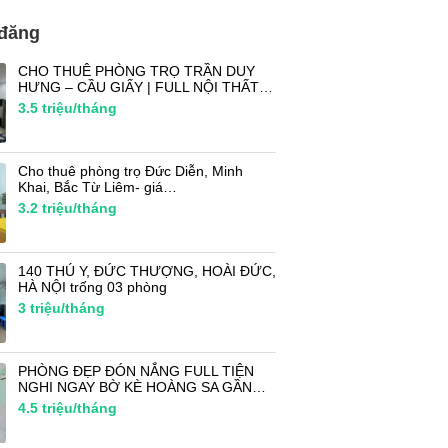
 đăng
CHO THUÊ PHÒNG TRỌ TRẦN DUY
HƯNG – CẦU GIẤY | FULL NỘI THẤT…
3.5
triệu/tháng
Cho thuê phòng trọ Đức Diễn, Minh
Khai, Bắc Từ Liêm- giá…
3.2
triệu/tháng
140 THÚ Y, ĐỨC THƯỢNG, HOÀI ĐỨC,
HÀ NỘI trống 03 phòng
3
triệu/tháng
PHÒNG ĐẸP ĐÓN NẮNG FULL TIỆN
NGHI NGAY BỜ KÈ HOÀNG SA GẦN…
4.5
triệu/tháng