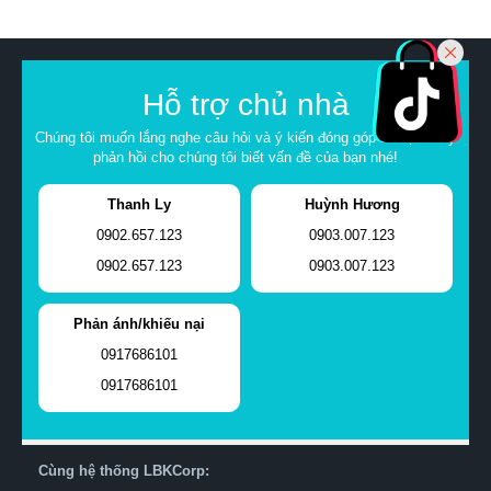
Hỗ trợ chủ nhà
Chúng tôi muốn lắng nghe câu hỏi và ý kiến đóng góp từ bạn. Hãy
phản hồi cho chúng tôi biết vấn đề của bạn nhé!
Thanh Ly
Huỳnh Hương
0902.657.123
0903.007.123
0902.657.123
0903.007.123
Phản ánh/khiếu nại
0917686101
0917686101
Cùng hệ thống LBKCorp: