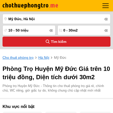
Mỹ Đức, Hà Nội
10 - 50 triệu
0 - 30m2
Tìm kiếm
Cho thuê phòng trọ
Hà Nội
Mỹ Đức
Phòng Trọ Huyện Mỹ Đức Giá trên 10
triệu đồng, Diện tích dưới 30m2
Phòng trọ Huyện Mỹ Đức - Thông tin cho thuê phòng trọ giá rẻ, chính
chủ, WC riêng, giờ giấc tự do, không chung chủ cập nhật mới nhất
Khu vực nổi bật