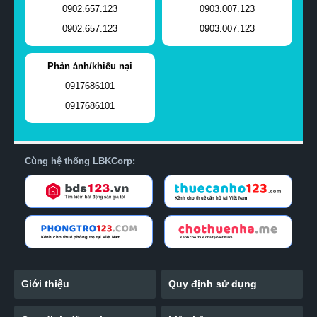
0902.657.123
0903.007.123
0902.657.123
0903.007.123
Phản ánh/khiếu nại
0917686101
0917686101
Cùng hệ thống LBKCorp:
Giới thiệu
Quy định sử dụng