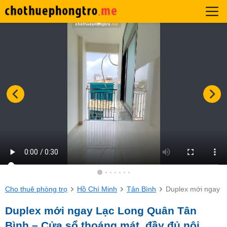
Cho thuê phòng trọ
Hồ Chí Minh
Tân Bình
Duplex mới ngay L
Duplex mới ngay Lạc Long Quân Tân
Bình – Cửa sổ thoáng mát, đầy đủ nội