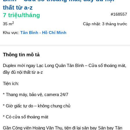
thất từ a-z
7
triệu/tháng
#168557
2
35 m
Cập nhật: 3 tháng trước
Khu vực:
Tân Bình
-
Hồ Chí Minh
Thông tin mô tả
Duplex mới ngay Lạc Long Quân Tân Bình – Cửa sổ thoáng mát,
đầy đủ nội thất từ a-z
Tiện ích:
* Thang máy, bảo vệ, camera 24/7
* Giờ giấc tự do – không chung chủ
* Có cửa sổ thoáng mát
Gần Công viên Hoàng Văn Thụ, tiện đi lại sân bay Sân bay Tân