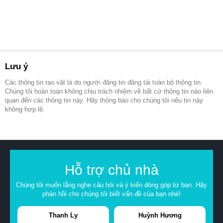
Lưu ý
Các thông tin rao vặt là do người đăng tin đăng tải toàn bộ thông tin.
Chúng tôi hoàn toàn không chịu trách nhiệm về bất cứ thông tin nào liên
quan đến các thông tin này. Hãy thông báo cho chúng tôi nếu tin này
không hợp lệ.
Hỗ trợ chủ nhà
Chúng tôi muốn lắng nghe câu hỏi và ý kiến đóng góp từ bạn. Hãy
phản hồi cho chúng tôi biết vấn đề của bạn nhé!
Thanh Ly
Huỳnh Hương