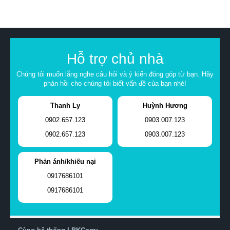
Hỗ trợ chủ nhà
Chúng tôi muốn lắng nghe câu hỏi và ý kiến đóng góp từ bạn. Hãy
phản hồi cho chúng tôi biết vấn đề của bạn nhé!
Thanh Ly
Huỳnh Hương
0902.657.123
0903.007.123
0902.657.123
0903.007.123
Phản ánh/khiếu nại
0917686101
0917686101