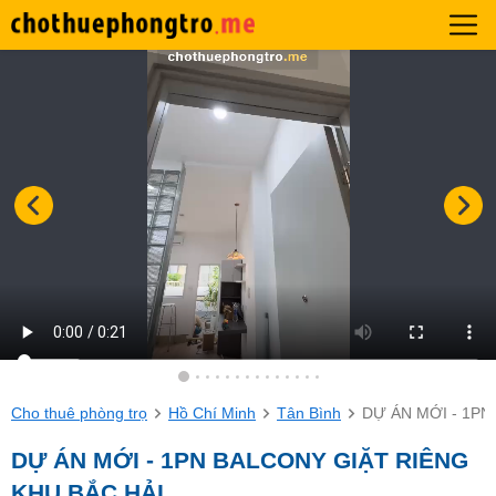
Cho thuê phòng trọ
Hồ Chí Minh
Tân Bình
DỰ ÁN MỚI - 1PN
DỰ ÁN MỚI - 1PN BALCONY GIẶT RIÊNG
KHU BẮC HẢI