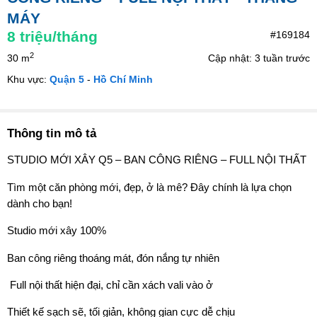
MÁY
8
triệu/tháng
#169184
2
30 m
Cập nhật: 3 tuần trước
Khu vực:
Quận 5
-
Hồ Chí Minh
Thông tin mô tả
STUDIO MỚI XÂY Q5 – BAN CÔNG RIÊNG – FULL NỘI THẤT
Tìm một căn phòng mới, đẹp, ở là mê? Đây chính là lựa chọn
dành cho bạn!
Studio mới xây 100%
Ban công riêng thoáng mát, đón nắng tự nhiên
️ Full nội thất hiện đại, chỉ cần xách vali vào ở
Thiết kế sạch sẽ, tối giản, không gian cực dễ chịu