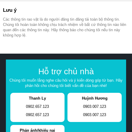
Lưu ý
Các thông tin rao vặt là do người đăng tin đăng tải toàn bộ thông tin.
Chúng tôi hoàn toàn không chịu trách nhiệm về bất cứ thông tin nào liên
quan đến các thông tin này. Hãy thông báo cho chúng tôi nếu tin này
không hợp lệ.
Hỗ trợ chủ nhà
Chúng tôi muốn lắng nghe câu hỏi và ý kiến đóng góp từ bạn. Hãy
phản hồi cho chúng tôi biết vấn đề của bạn nhé!
Thanh Ly
Huỳnh Hương
0902.657.123
0903.007.123
0902.657.123
0903.007.123
Phản ánh/khiếu nại