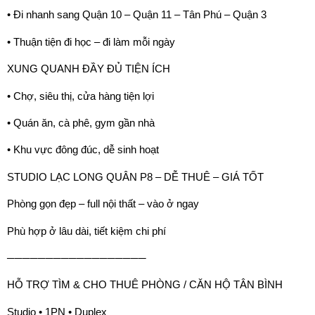
• Đi nhanh sang Quận 10 – Quận 11 – Tân Phú – Quận 3
• Thuận tiện đi học – đi làm mỗi ngày
XUNG QUANH ĐẦY ĐỦ TIỆN ÍCH
• Chợ, siêu thị, cửa hàng tiện lợi
• Quán ăn, cà phê, gym gần nhà
• Khu vực đông đúc, dễ sinh hoạt
STUDIO LẠC LONG QUÂN P8 – DỄ THUÊ – GIÁ TỐT
Phòng gọn đẹp – full nội thất – vào ở ngay
Phù hợp ở lâu dài, tiết kiệm chi phí
──────────────────
HỖ TRỢ TÌM & CHO THUÊ PHÒNG / CĂN HỘ TÂN BÌNH
Studio • 1PN • Duplex