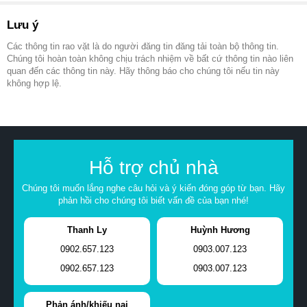
Lưu ý
Các thông tin rao vặt là do người đăng tin đăng tải toàn bộ thông tin.
Chúng tôi hoàn toàn không chịu trách nhiệm về bất cứ thông tin nào liên
quan đến các thông tin này. Hãy thông báo cho chúng tôi nếu tin này
không hợp lệ.
Hỗ trợ chủ nhà
Chúng tôi muốn lắng nghe câu hỏi và ý kiến đóng góp từ bạn. Hãy
phản hồi cho chúng tôi biết vấn đề của bạn nhé!
Thanh Ly
Huỳnh Hương
0902.657.123
0903.007.123
0902.657.123
0903.007.123
Phản ánh/khiếu nại