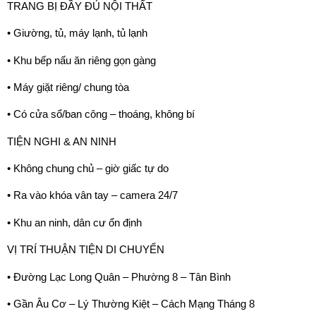
TRANG BỊ ĐẦY ĐỦ NỘI THẤT
• Giường, tủ, máy lạnh, tủ lạnh
• Khu bếp nấu ăn riêng gọn gàng
• Máy giặt riêng/ chung tòa
• Có cửa sổ/ban công – thoáng, không bí
TIỆN NGHI & AN NINH
• Không chung chủ – giờ giấc tự do
• Ra vào khóa vân tay – camera 24/7
• Khu an ninh, dân cư ổn định
VỊ TRÍ THUẬN TIỆN DI CHUYỂN
• Đường Lạc Long Quân – Phường 8 – Tân Bình
• Gần Âu Cơ – Lý Thường Kiệt – Cách Mạng Tháng 8