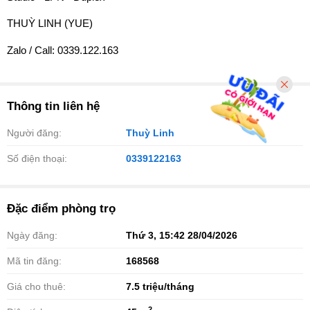
THUỲ LINH (YUE)
Zalo / Call: 0339.122.163
Thông tin liên hệ
Người đăng:
Thuỳ Linh
Số điện thoại:
0339122163
Đặc điểm phòng trọ
Ngày đăng:
Thứ 3, 15:42 28/04/2026
Mã tin đăng:
168568
Giá cho thuê:
7.5
triệu/tháng
2