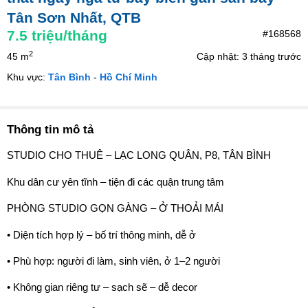
Tân Sơn Nhất, QTB
7.5
triệu/tháng
#168568
2
45 m
Cập nhật: 3 tháng trước
Khu vực:
Tân Bình
-
Hồ Chí Minh
Thông tin mô tả
STUDIO CHO THUÊ – LẠC LONG QUÂN, P8, TÂN BÌNH
Khu dân cư yên tĩnh – tiện đi các quận trung tâm
PHÒNG STUDIO GỌN GÀNG – Ở THOẢI MÁI
• Diện tích hợp lý – bố trí thông minh, dễ ở
• Phù hợp: người đi làm, sinh viên, ở 1–2 người
• Không gian riêng tư – sạch sẽ – dễ decor