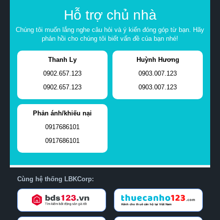
Hỗ trợ chủ nhà
Chúng tôi muốn lắng nghe câu hỏi và ý kiến đóng góp từ bạn. Hãy
phản hồi cho chúng tôi biết vấn đề của bạn nhé!
Thanh Ly
Huỳnh Hương
0902.657.123
0903.007.123
0902.657.123
0903.007.123
Phản ánh/khiếu nại
0917686101
0917686101
Cùng hệ thống LBKCorp: