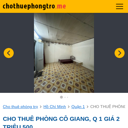
Cho thuê phòng trọ
Hồ Chí Minh
Quận 1
CHO THUÊ PHÒNG C
CHO THUÊ PHÒNG CÔ GIANG, Q 1 GIÁ 2
TRIỆU 500