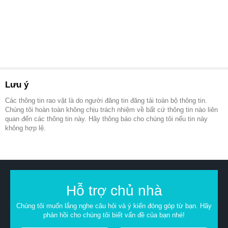
Lưu ý
Các thông tin rao vặt là do người đăng tin đăng tải toàn bộ thông tin.
Chúng tôi hoàn toàn không chịu trách nhiệm về bất cứ thông tin nào liên
quan đến các thông tin này. Hãy thông báo cho chúng tôi nếu tin này
không hợp lệ.
Hỗ trợ chủ nhà
Chúng tôi muốn lắng nghe câu hỏi và ý kiến đóng góp từ bạn. Hãy
phản hồi cho chúng tôi biết vấn đề của bạn nhé!