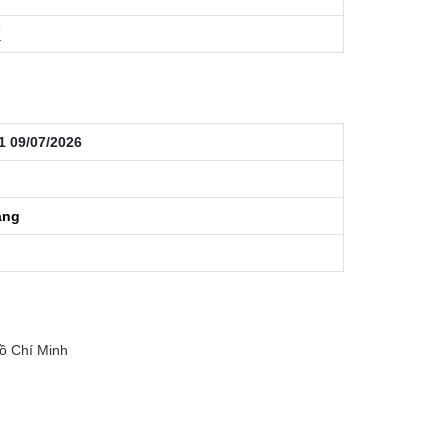
7
1 09/07/2026
áng
ồ Chí Minh