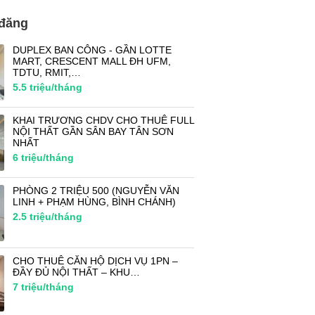
 đăng
DUPLEX BAN CÔNG - GẦN LOTTE
MART, CRESCENT MALL ĐH UFM,
TDTU, RMIT,…
5.5
triệu/tháng
KHAI TRƯƠNG CHDV CHO THUÊ FULL
NỘI THẤT GẦN SÂN BAY TÂN SƠN
NHẤT
6
triệu/tháng
PHÒNG 2 TRIỆU 500 (NGUYỄN VĂN
LINH + PHẠM HÙNG, BÌNH CHÁNH)
2.5
triệu/tháng
CHO THUÊ CĂN HỘ DỊCH VỤ 1PN –
ĐẦY ĐỦ NỘI THẤT – KHU…
7
triệu/tháng