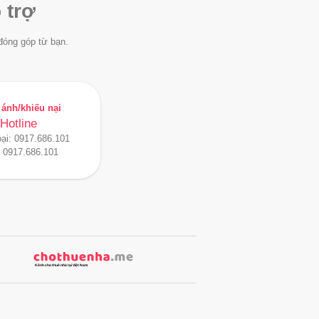
 trợ
đóng góp từ bạn.
ánh/khiếu nại
Hotline
oại:
0917.686.101
:
0917.686.101