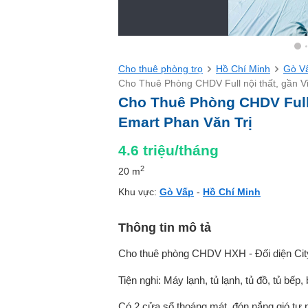
Cho thuê phòng trọ
Hồ Chí Minh
Gò V
Cho Thuê Phòng CHDV Full nội thất, gần Vi
Cho Thuê Phòng CHDV Full 
Emart Phan Văn Trị
4.6
triệu/tháng
2
20 m
Khu vực:
Gò Vấp
-
Hồ Chí Minh
Thông tin mô tả
Cho thuê phòng CHDV HXH - Đối diện City
Tiện nghi: Máy lạnh, tủ lạnh, tủ đồ, tủ bế
Có 2 cửa sổ thoáng mát, đón nắng gió tự 