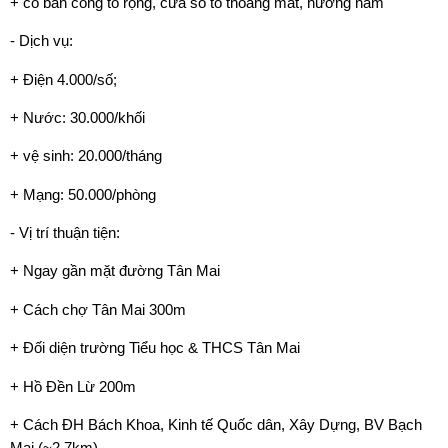
+ có ban công to rộng, cửa sổ to thoáng mát, hướng nam
- Dịch vụ:
+ Điện 4.000/số;
+ Nước: 30.000/khối
+ vệ sinh: 20.000/tháng
+ Mạng: 50.000/phòng
- Vị trí thuận tiện:
+ Ngay gần mặt đường Tân Mai
+ Cách chợ Tân Mai 300m
+ Đối diện trường Tiểu học & THCS Tân Mai
+ Hồ Đền Lừ 200m
+ Cách ĐH Bách Khoa, Kinh tế Quốc dân, Xây Dựng, BV Bạch
Mai (~2,7km)