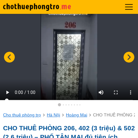
Cho thuê phòng trọ
Hà Nội
Hoàng Mai
CHO THUÊ PHÒNG 206, 4
CHO THUÊ PHÒNG 206, 402 (3 triệu) & 502
(2,6 triệu) – PHỐ TÂN MAI đủ tiện ích