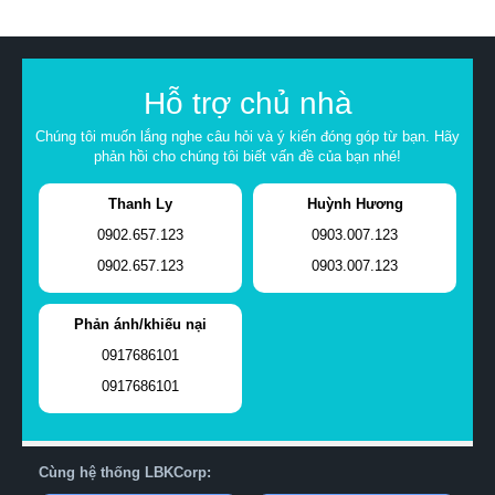
Hỗ trợ chủ nhà
Chúng tôi muốn lắng nghe câu hỏi và ý kiến đóng góp từ bạn. Hãy
phản hồi cho chúng tôi biết vấn đề của bạn nhé!
Thanh Ly
Huỳnh Hương
0902.657.123
0903.007.123
0902.657.123
0903.007.123
Phản ánh/khiếu nại
0917686101
0917686101
Cùng hệ thống LBKCorp: