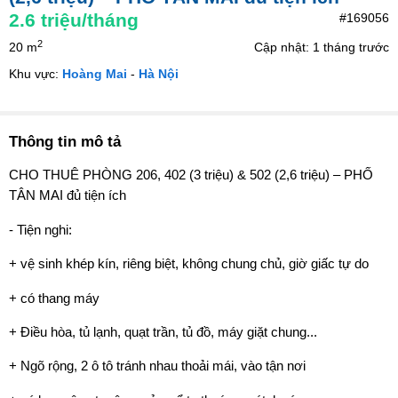
2.6
triệu/tháng
#169056
2
20 m
Cập nhật: 1 tháng trước
Khu vực:
Hoàng Mai
-
Hà Nội
Thông tin mô tả
CHO THUÊ PHÒNG 206, 402 (3 triệu) & 502 (2,6 triệu) – PHỐ
TÂN MAI đủ tiện ích
- Tiện nghi:
+ vệ sinh khép kín, riêng biệt, không chung chủ, giờ giấc tự do
+ có thang máy
+ Điều hòa, tủ lạnh, quạt trần, tủ đồ, máy giặt chung...
+ Ngõ rộng, 2 ô tô tránh nhau thoải mái, vào tận nơi