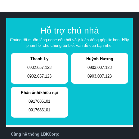
Hỗ trợ chủ nhà
Chúng tôi muốn lắng nghe câu hỏi và ý kiến đóng góp từ bạn. Hãy
phản hồi cho chúng tôi biết vấn đề của bạn nhé!
Thanh Ly
Huỳnh Hương
0902.657.123
0903.007.123
0902.657.123
0903.007.123
Phản ánh/khiếu nại
0917686101
0917686101
Cùng hệ thống LBKCorp: