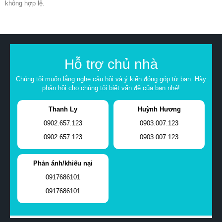
không hợp lệ.
Hỗ trợ chủ nhà
Chúng tôi muốn lắng nghe câu hỏi và ý kiến đóng góp từ bạn. Hãy
phản hồi cho chúng tôi biết vấn đề của bạn nhé!
Thanh Ly
Huỳnh Hương
0902.657.123
0903.007.123
0902.657.123
0903.007.123
Phản ánh/khiếu nại
0917686101
0917686101