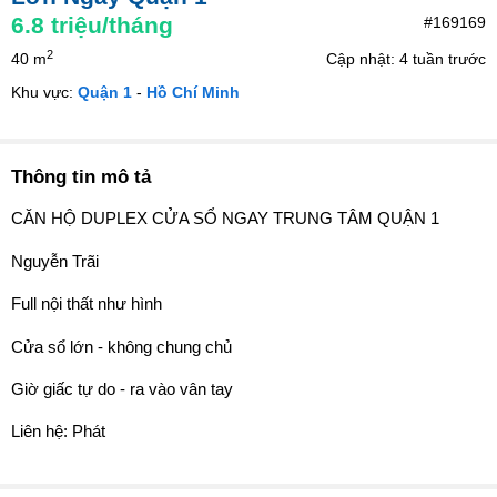
6.8
triệu/tháng
#169169
2
40 m
Cập nhật: 4 tuần trước
Khu vực:
Quận 1
-
Hồ Chí Minh
Thông tin mô tả
CĂN HỘ DUPLEX CỬA SỔ NGAY TRUNG TÂM QUẬN 1
Nguyễn Trãi
Full nội thất như hình
Cửa sổ lớn - không chung chủ
Giờ giấc tự do - ra vào vân tay
Liên hệ: Phát