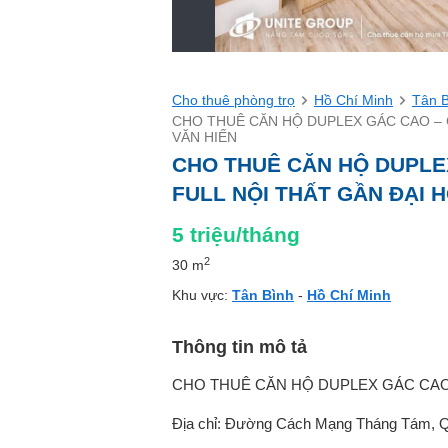
Cho thuê phòng trọ
Hồ Chí Minh
Tân 
CHO THUÊ CĂN HỘ DUPLEX GÁC CAO – 
VĂN HIẾN
CHO THUÊ CĂN HỘ DUPLE
FULL NỘI THẤT GẦN ĐẠI 
5
triệu/tháng
2
30 m
Khu vực:
Tân Bình
-
Hồ Chí Minh
Thông tin mô tả
CHO THUÊ CĂN HỘ DUPLEX GÁC CAO 
Địa chỉ: Đường Cách Mạng Tháng Tám, 