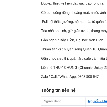
Duplex thiết kế hiện đại, gác cao rộng rãi
Có ban công riêng, thoáng mát, nhiều ánh
️ Full nội thất: giường, nệm, sofa, tủ quần
Tòa nhà an ninh, giờ giấc tự do, thang má
Gần ngã tư Bảy Hiền, Đại học Văn Hiến
Thuận tiện di chuyển sang Quận 10, Quận
Gần chợ, siêu thị, quán ăn, café và nhiều 
Liên hệ THUY CHUNG (Chunnie Unite) để 
Zalo / Call / WhatsApp: 0948 909 947
Thông tin liên hệ
Người đăng:
Nguyễn Th