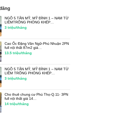
 đăng
NGÕ 5 TÂN MỸ, MỸ ĐÌNH 1 – NAM TỪ
LIÊMTRỐNG PHÒNG KHÉP…
3
triệu/tháng
Cao Ốc Đặng Văn Ngữ-Phú Nhuận 2PN
full nội thất 87m2 giá…
13.5
triệu/tháng
NGÕ 5 TÂN MỸ, MỸ ĐÌNH 1 – NAM TỪ
LIÊM TRỐNG PHÒNG KHÉP…
3
triệu/tháng
Cho thuê chung cư Phú Thọ-Q.11- 3PN
full nội thất giá 14…
14
triệu/tháng