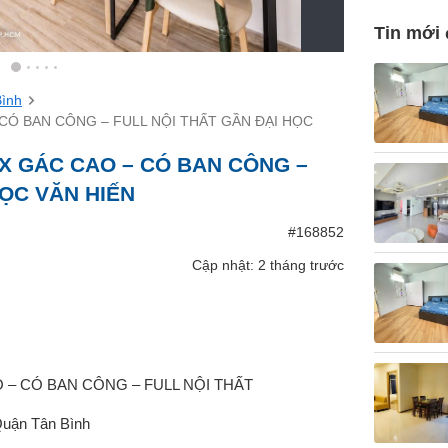
Tin mới
Bình
CÓ BAN CÔNG – FULL NỘI THẤT GẦN ĐẠI HỌC
X GÁC CAO – CÓ BAN CÔNG –
HỌC VĂN HIẾN
#168852
Cập nhật: 2 tháng trước
– CÓ BAN CÔNG – FULL NỘI THẤT
Quận Tân Bình