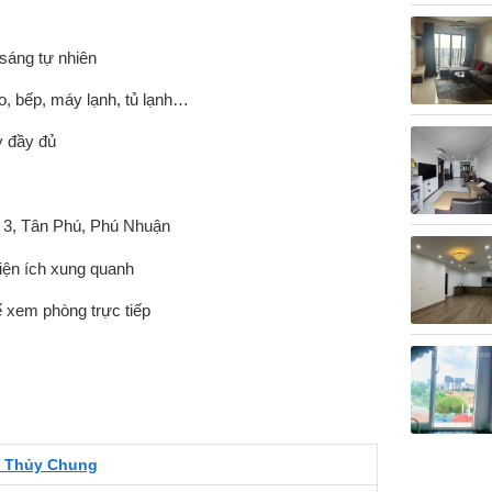
 sáng tự nhiên
 áo, bếp, máy lạnh, tủ lạnh…
y đầy đủ
 3, Tân Phú, Phú Nhuận
tiện ích xung quanh
xem phòng trực tiếp
ị Thủy Chung