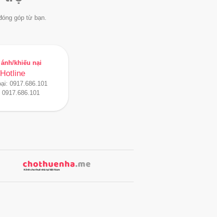
đóng góp từ bạn.
ánh/khiếu nại
Hotline
oại:
0917.686.101
:
0917.686.101