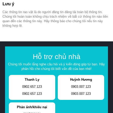
Lưu ý
Các thông tin rao vặt là do người đăng tin đăng tải toàn bộ thông tin.
Chúng tôi hoàn toàn không chịu trách nhiệm về bất cứ thông tin nào liên
quan đến các thông tin này. Hãy thông báo cho chúng tôi nếu tin này
không hợp lệ.
Hỗ trợ chủ nhà
Chúng tôi muốn lắng nghe câu hỏi và ý kiến đóng góp từ bạn. Hãy
phản hồi cho chúng tôi biết vấn đề của bạn nhé!
Thanh Ly
Huỳnh Hương
0902.657.123
0903.007.123
0902.657.123
0903.007.123
Phản ánh/khiếu nại