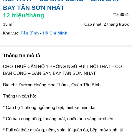
BAY TÂN SƠN NHẤT
12
triệu/tháng
#168931
2
35 m
Cập nhật: 2 tháng trước
Khu vực:
Tân Bình
-
Hồ Chí Minh
Thông tin mô tả
CHO THUÊ CĂN HỘ 1 PHÒNG NGỦ FULL NỘI THẤT – CÓ
BAN CÔNG – GẦN SÂN BAY TÂN SƠN NHẤT
Địa chỉ: Đường Hoàng Hoa Thám , Quận Tân Bình
Thông tin căn hộ:
* Căn hộ 1 phòng ngủ riêng biệt, thiết kế hiện đại
* Có ban công riêng, thoáng mát, nhiều ánh sáng tự nhiên
* Full nội thất: giường, nệm, sofa, tủ quần áo, bếp, máy lạnh, tủ