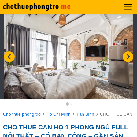
Cho thuê phòng trọ
Hồ Chí Minh
Tân Bình
CHO THUÊ CĂN H
CHO THUÊ CĂN HỘ 1 PHÒNG NGỦ FULL
NỘI THẤT – CÓ BAN CÔNG – GẦN SÂN