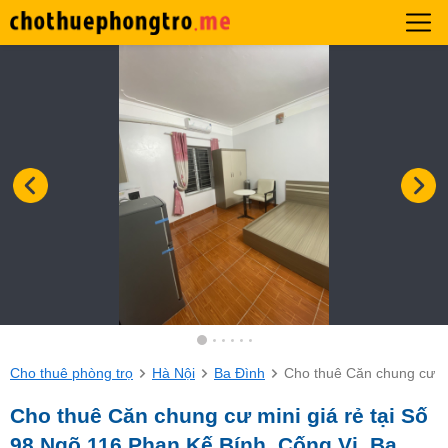
Cho thuê phòng trọ
Hà Nội
Ba Đình
Cho thuê Căn chung cư min
Cho thuê Căn chung cư mini giá rẻ tại Số
98 Ngõ 116 Phan Kế Bính, Cống Vị, Ba