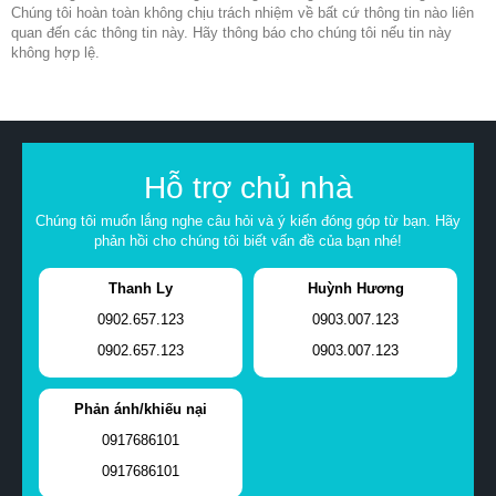
Chúng tôi hoàn toàn không chịu trách nhiệm về bất cứ thông tin nào liên
quan đến các thông tin này. Hãy thông báo cho chúng tôi nếu tin này
không hợp lệ.
Hỗ trợ chủ nhà
Chúng tôi muốn lắng nghe câu hỏi và ý kiến đóng góp từ bạn. Hãy
phản hồi cho chúng tôi biết vấn đề của bạn nhé!
Thanh Ly
Huỳnh Hương
0902.657.123
0903.007.123
0902.657.123
0903.007.123
Phản ánh/khiếu nại
0917686101
0917686101