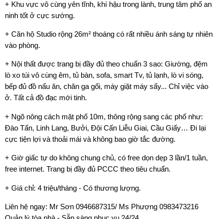
+ Khu vực vô cùng yên tĩnh, khí hậu trong lành, trung tâm phố an
ninh tốt ở cực sướng.
+ Căn hộ Studio rộng 26m² thoáng có rất nhiều ánh sáng tự nhiên
vào phòng.
+ Nội thất được trang bị đầy đủ theo chuẩn 3 sao: Giường, đệm
lò xo túi vô cùng êm, tủ bàn, sofa, smart Tv, tủ lạnh, lò vi sóng,
bếp đủ đồ nấu ăn, chăn ga gối, máy giặt máy sấy... Chỉ việc vào
ở. Tất cả đồ đạc mới tinh.
+ Ngõ nông cách mặt phố 10m, thông rộng sang các phố như:
Đào Tấn, Linh Lang, Bưởi, Đội Cấn Liễu Giai, Cầu Giấy… Đi lại
cực tiện lợi và thoải mái và không bao giờ tắc đường.
+ Giờ giấc tự do không chung chủ, có free dọn dẹp 3 lần/1 tuần,
free internet. Trang bị đầy đủ PCCC theo tiêu chuẩn.
+ Giá chỉ: 4 triệu/tháng - Có thương lượng.
Liên hệ ngay: Mr Sơn 0946687315/ Ms Phượng 0983473216
Quản lý tòa nhà - Sẵn sàng phục vụ 24/24.