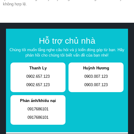
không hợp lệ.
Hỗ trợ chủ nhà
Chúng tôi muốn lắng nghe câu hỏi và ý kiến đóng góp từ bạn. Hãy
phản hồi cho chúng tôi biết vấn đề của bạn nhé!
Thanh Ly
Huỳnh Hương
0902.657.123
0903.007.123
0902.657.123
0903.007.123
Phản ánh/khiếu nại
0917686101
0917686101