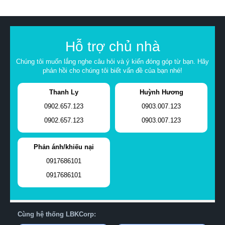
Hỗ trợ chủ nhà
Chúng tôi muốn lắng nghe câu hỏi và ý kiến đóng góp từ bạn. Hãy
phản hồi cho chúng tôi biết vấn đề của bạn nhé!
Thanh Ly
Huỳnh Hương
0902.657.123
0903.007.123
0902.657.123
0903.007.123
Phản ánh/khiếu nại
0917686101
0917686101
Cùng hệ thống LBKCorp: