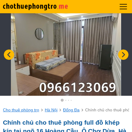
Cho thuê phòng trọ
Hà Nội
Đống Đa
Chính chủ cho thuê phòn
Chính chủ cho thuê phòng full đồ khép
kín tại ngõ 16 Hoàng Cầu, Ô Chợ Dừa, Hà