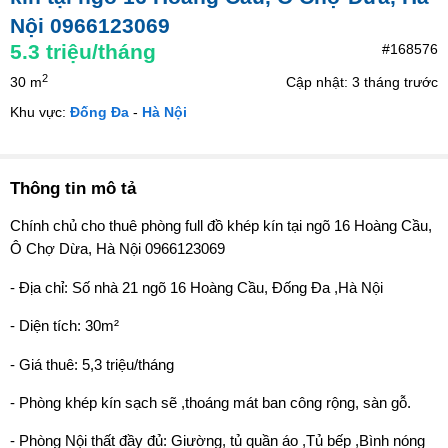
Nội 0966123069
5.3
triệu/tháng
#168576
2
30 m
Cập nhật: 3 tháng trước
Khu vực:
Đống Đa
-
Hà Nội
Thông tin mô tả
Chính chủ cho thuê phòng full đồ khép kín tại ngõ 16 Hoàng Cầu,
Ô Chợ Dừa, Hà Nội 0966123069
- Địa chỉ: Số nhà 21 ngõ 16 Hoàng Cầu, Đống Đa ,Hà Nội
- Diện tích: 30m²
- Giá thuê: 5,3 triệu/tháng
- Phòng khép kín sạch sẽ ,thoáng mát ban công rộng, sàn gỗ.
- Phòng Nội thất đầy đủ: Giường, tủ quần áo ,Tủ bếp ,Bình nóng