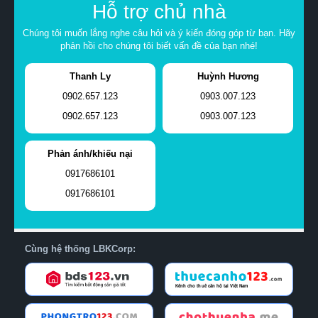
Hỗ trợ chủ nhà
Chúng tôi muốn lắng nghe câu hỏi và ý kiến đóng góp từ bạn. Hãy
phản hồi cho chúng tôi biết vấn đề của bạn nhé!
Thanh Ly
Huỳnh Hương
0902.657.123
0903.007.123
0902.657.123
0903.007.123
Phản ánh/khiếu nại
0917686101
0917686101
Cùng hệ thống LBKCorp: